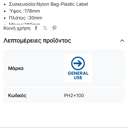
Συσκευασία:
Nylon Bag-Plastic Label
Ύψος :
178mm
Πλάτος :
30mm
Μήκος:
180mm
Κοινή χρήση
Εγγύηση Eurolamp:
1 Χρόνο/1 Year
Πιστοποιητικά:
Ναι/Yes
Λεπτομέρειες προϊόντος
Ένδειξη CE:
Ναι/Yes
Μάρκα
Κωδικός
PH2x100