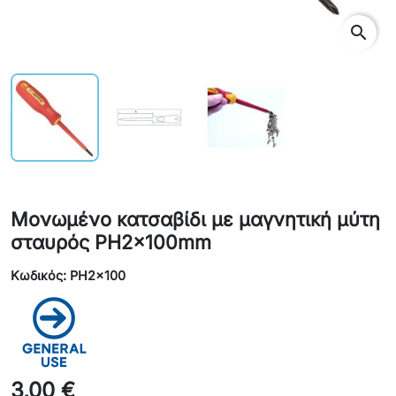
search
Μονωμένο κατσαβίδι με μαγνητική μύτη
σταυρός PH2x100mm
Κωδικός: PH2x100
3,00 €