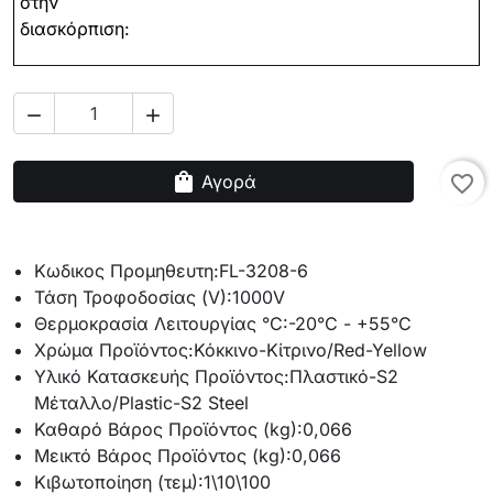
στην
διασκόρπιση:


shopping_bag
Αγορά
favorite_border
Κωδικος Προμηθευτη:
FL-3208-6
Τάση Τροφοδοσίας (V):
1000V
Θερμοκρασία Λειτουργίας °C:
-20°C - +55°C
Χρώμα Προϊόντος:
Κόκκινο-Κίτρινο/Red-Yellow
Υλικό Κατασκευής Προϊόντος:
Πλαστικό-S2
Μέταλλο/Plastic-S2 Steel
Καθαρό Βάρος Προϊόντος (kg):
0,066
Μεικτό Βάρος Προϊόντος (kg):
0,066
Κιβωτοποίηση (τεμ):
1\10\100