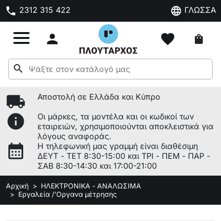
phone
language
2312 315 422
ΓΛΩΣΣΑ

favorite
shopping_bag
search
local_shipping
Αποστολή σε Ελλάδα και Κύπρο
info
Οι μάρκες, τα μοντέλα και οι κωδικοί των
εταιρειών, χρησιμοποιούνται αποκλειστικά για
λόγους αναφοράς.
calendar_month
Η τηλεφωνική μας γραμμή είναι διαθέσιμη
ΔΕΥΤ - ΤΕΤ 8:30-15:00 και ΤΡΙ - ΠΕΜ - ΠΑΡ -
ΣΑΒ 8:30-14:30 και 17:00-21:00
Αρχική
ΗΛΕΚΤΡΟΝΙΚΑ - ΑΝΑΛΩΣΙΜΑ
Εργαλεία /'Οργανα μέτρησης