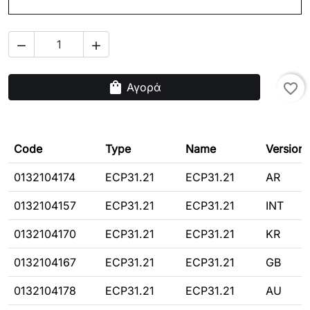


shopping_bag
Αγορά
favorite_border
Code
Type
Name
Version
0132104174
ECP31.21
ECP31.21
AR
0132104157
ECP31.21
ECP31.21
INT
0132104170
ECP31.21
ECP31.21
KR
0132104167
ECP31.21
ECP31.21
GB
0132104178
ECP31.21
ECP31.21
AU