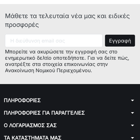
0132104200
ECP33.21.R
ECP33.21.R
CN
Μάθετε τα τελευταία νέα μας και ειδικές
0132104201
ECP33.21.W
ECP33.21.W
CN
προσφορές
0132104199
ECP35.31.W
ECP35.31.W
CN
0132104187
ECP36.31
ECP36.31
CN
Μπορείτε να ακυρώσετε την εγγραφή σας στο
0132104181
ECP35.31
ECP35.31
CN
ενημερωτικό δελτίο οποτεδήποτε. Για να δείτε πώς,
ανατρέξτε στα στοιχεία επικοινωνίας στην
0132104171
ECP33.21
ECP33.21
KR
Ανακοίνωση Νομικού Περιεχομένου.
0132104172
ECP35.31
ECP35.31
KR
0132551017
BCO261B.1
BCO261B.1
INT
arrow_drop_down
ΠΛΗΡΟΦΟΡΙΕΣ
0132104168
ECP33.21
ECP33.21
GB
arrow_drop_down
ΠΛΗΡΟΦΟΡΙΕΣ ΓΙΑ ΠΑΡΑΓΓΕΛΙΕΣ
0132104169
ECP35.31
ECP35.31
GB
arrow_drop_down
Ο ΛΟΓΑΡΙΑΣΜΟΣ ΣΑΣ
0132104188
ECP33.21.BK
ECP33.21.BK
AR
arrow_drop_down
ΤΑ ΚΑΤΑΣΤΗΜΑΤΑ ΜΑΣ