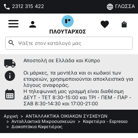
phone
language
2312 315 422
ΓΛΩΣΣΑ

favorite
shopping_bag
search
local_shipping
Αποστολή σε Ελλάδα και Κύπρο
info
Οι μάρκες, τα μοντέλα και οι κωδικοί των
εταιρειών, χρησιμοποιούνται αποκλειστικά για
λόγους αναφοράς.
calendar_month
Η τηλεφωνική μας γραμμή είναι διαθέσιμη
ΔΕΥΤ - ΤΕΤ 8:30-15:00 και ΤΡΙ - ΠΕΜ - ΠΑΡ -
ΣΑΒ 8:30-14:30 και 17:00-21:00
Αρχική
ΑΝΤΑΛΛΑΚΤΙΚΑ ΟΙΚΙΑΚΩΝ ΣΥΣΚΕΥΩΝ
Ανταλλακτικά Μικροσυσκευών
Καφετιέρα - Espresso
Διακοπτάκια Καφετιέρας