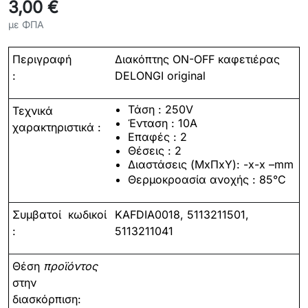
3,00 €
με ΦΠΑ
Περιγραφή
Διακόπτης ON-OFF καφετιέρας
:
DELONGI original
Τάση : 250V
Τεχνικά
Ένταση : 10Α
χαρακτηριστικά :
Επαφές : 2
Θέσεις : 2
Διαστάσεις (ΜxΠxΥ): -x-x –mm
Θερμοκροασία ανοχής
:
85°
C
Συμβατοί
κωδικοί
KAFDIA0018, 5113211501,
:
5113211041
Θέση
προϊόντος
στην
διασκόρπιση: