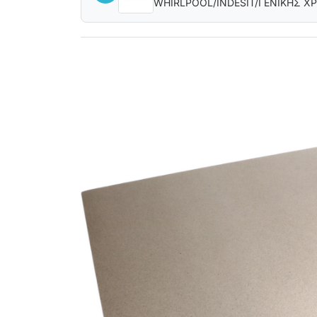
WHIRLPOOL/INDESIT/ΓΕΝΙΚΗΣ Χ