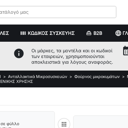
language
ΥΛΕΣ
ΚΩΔΙΚΟΣ ΣΥΣΚΕΥΗΣ
B2B
Γ
calenda
info
Οι μάρκες, τα μοντέλα και οι κωδικοί
των εταιρειών, χρησιμοποιούνται
αποκλειστικά για λόγους αναφοράς.
Ν
Ανταλλακτικά Μικροσυσκευών
Φούρνος μικροκυμάτων
 ΓΕΝΙΚΗΣ ΧΡΗΣΗΣ
apps
 σε φύλλο
Back to category