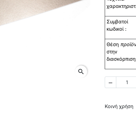
χαρακτηριστι
Συμβατοί
κωδικοί :
Θέση
προϊό
στην
διασκόρπιση
search

Κοινή χρήση