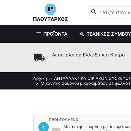
search
ΠΡΟΪΟΝΤΑ
ΤΕΧΝΙΚΕΣ ΣΥΜΒΟ
local_shipping
Αποστολή σε Ελλάδα και Κύπρο
Αρχική
ΑΝΤΑΛΛΑΚΤΙΚΑ ΟΙΚΙΑΚΩΝ ΣΥΣΚΕΥΩ
Μικανίτης φούρνου μικροκυμάτων σε φύλλο
ΠΡΟΗΓΟΥΜΕΝΟ
chevron_left
Μικανίτης φούρνου μικροκυμάτων