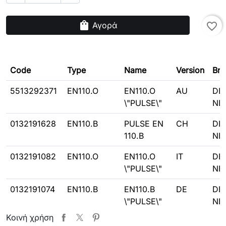
shopping_bag
Αγορά
favorite_border
Code
Type
Name
Version
Bra
5513292371
EN110.O
EN110.O
AU
DE
\"PULSE\"
NE
0132191628
EN110.B
PULSE EN
CH
DE
110.B
NE
0132191082
EN110.O
EN110.O
IT
DE
\"PULSE\"
NE
0132191074
EN110.B
EN110.B
DE
DE
\"PULSE\"
NE
Κοινή χρήση
0132191075
EN110.B
EN110.B
AT
DE