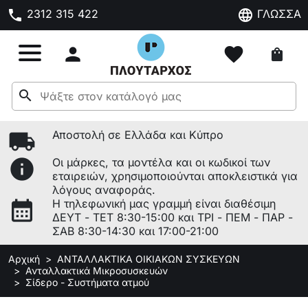
phone
language
2312 315 422
ΓΛΩΣΣΑ

favorite
shopping_bag
search
local_shipping
Αποστολή σε Ελλάδα και Κύπρο
info
Οι μάρκες, τα μοντέλα και οι κωδικοί των
εταιρειών, χρησιμοποιούνται αποκλειστικά για
λόγους αναφοράς.
calendar_month
Η τηλεφωνική μας γραμμή είναι διαθέσιμη
ΔΕΥΤ - ΤΕΤ 8:30-15:00 και ΤΡΙ - ΠΕΜ - ΠΑΡ -
ΣΑΒ 8:30-14:30 και 17:00-21:00
Αρχική
ΑΝΤΑΛΛΑΚΤΙΚΑ ΟΙΚΙΑΚΩΝ ΣΥΣΚΕΥΩΝ
Ανταλλακτικά Μικροσυσκευών
Σίδερο - Συστήματα ατμού