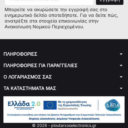
\"PULSE\"
NE
Μπορείτε να ακυρώσετε την εγγραφή σας στο
ενημερωτικό δελτίο οποτεδήποτε. Για να δείτε πώς,
0132191084
EN110.O
EN110.O
AT
DE
ανατρέξτε στα στοιχεία επικοινωνίας στην
\"PULSE\"
NE
Ανακοίνωση Νομικού Περιεχομένου.
0132191085
EN110.O
EN110.O
HU
DE
\"PULSE\"
NE
arrow_drop_down
ΠΛΗΡΟΦΟΡΙΕΣ
0132191086
EN110.O
EN110.O
ES
DE
\"PULSE\"
NE
arrow_drop_down
ΠΛΗΡΟΦΟΡΙΕΣ ΓΙΑ ΠΑΡΑΓΓΕΛΙΕΣ
0132191087
EN110.O
EN110.O
PT
DE
arrow_drop_down
Ο ΛΟΓΑΡΙΑΣΜΟΣ ΣΑΣ
\"PULSE\"
NE
arrow_drop_down
ΤΑ ΚΑΤΑΣΤΗΜΑΤΑ ΜΑΣ
0132191088
EN110.O
EN110.O
GR
DE
\"PULSE\"
NE
0132191089
EN110.O
EN110.O
RU
DE
\"PULSE\"
NE
© 2026 - ploutarxoselectronics.gr