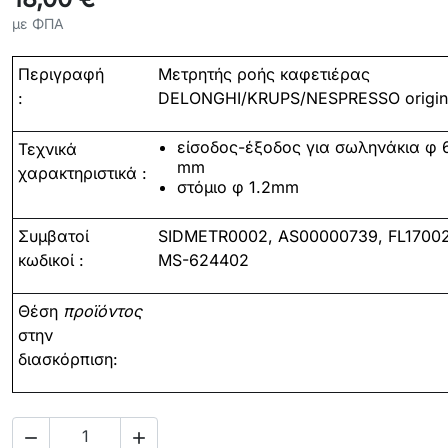
με ΦΠΑ
Περιγραφή
Μετρητής
ροής
καφετιέρας
:
DELONGHI/KRUPS/
NESPRESSO
origin
είσοδος-έξοδος για σωληνάκια φ 
Τεχνικά
mm
χαρακτηριστικά :
στόμιο φ 1.2
mm
Συμβατοί
SIDMETR0002,
AS00000739, FL1700
κωδικοί :
MS-624402
Θέση
προϊόντος
στην
διασκόρπιση:

