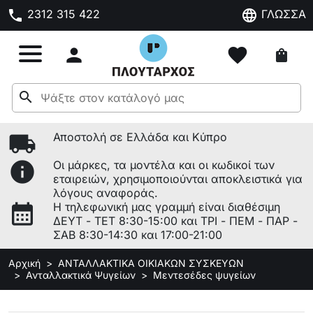
phone
language
2312 315 422
ΓΛΩΣΣΑ

favorite
shopping_bag
search
local_shipping
Αποστολή σε Ελλάδα και Κύπρο
info
Οι μάρκες, τα μοντέλα και οι κωδικοί των
εταιρειών, χρησιμοποιούνται αποκλειστικά για
λόγους αναφοράς.
calendar_month
Η τηλεφωνική μας γραμμή είναι διαθέσιμη
ΔΕΥΤ - ΤΕΤ 8:30-15:00 και ΤΡΙ - ΠΕΜ - ΠΑΡ -
ΣΑΒ 8:30-14:30 και 17:00-21:00
Αρχική
ΑΝΤΑΛΛΑΚΤΙΚΑ ΟΙΚΙΑΚΩΝ ΣΥΣΚΕΥΩΝ
Ανταλλακτικά Ψυγείων
Μεντεσέδες ψυγείων