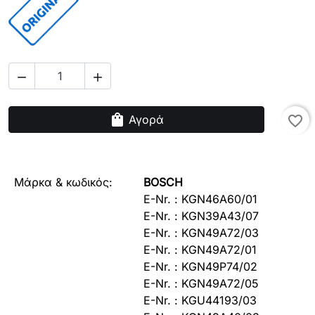


shopping_bag
Αγορά
favorite_border
Μάρκα & κωδικός:
BOSCH
E-Nr. : KGN46A60/01
E-Nr. : KGN39A43/07
E-Nr. : KGN49A72/03
E-Nr. : KGN49A72/01
E-Nr. : KGN49P74/02
E-Nr. : KGN49A72/05
E-Nr. : KGU44193/03