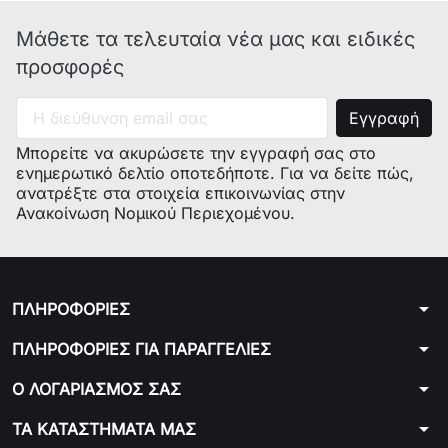
E-Nr. : KDN40A73/03
E-Nr. : KDN40A73/07
Μάθετε τα τελευταία νέα μας και ειδικές
E-Nr. : KGU44193/04
προσφορές
E-Nr. : KGN49S55/01
E-Nr. : KDN40A58/02
E-Nr. : KGN49P74/01
Μπορείτε να ακυρώσετε την εγγραφή σας στο
E-Nr. : KGN49S50/03
ενημερωτικό δελτίο οποτεδήποτε. Για να δείτε πώς,
E-Nr. : KGU36193/08
ανατρέξτε στα στοιχεία επικοινωνίας στην
E-Nr. : KDN40A76/02
Ανακοίνωση Νομικού Περιεχομένου.
E-Nr. : KGN49AL20/01
E-Nr. : KGN46A40/03
E-Nr. : KGN49A74/07
E-Nr. : KGN39A40/22
arrow_drop_down
ΠΛΗΡΟΦΟΡΙΕΣ
E-Nr. : KGN39A72/12
E-Nr. : KGN57AI22/12
arrow_drop_down
ΠΛΗΡΟΦΟΡΙΕΣ ΓΙΑ ΠΑΡΑΓΓΕΛΙΕΣ
E-Nr. : KGN49AR20/03
arrow_drop_down
Ο ΛΟΓΑΡΙΑΣΜΟΣ ΣΑΣ
E-Nr. : KGN49AR20/04
E-Nr. : KGU44193/05
arrow_drop_down
ΤΑ ΚΑΤΑΣΤΗΜΑΤΑ ΜΑΣ
E-Nr. : KGN49A94/05