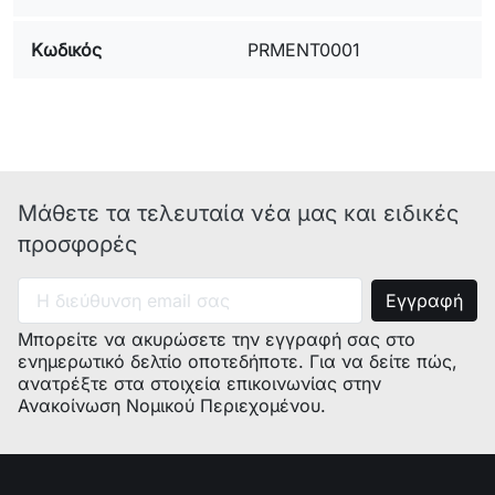
E-Nr. : 4600/08
Κωδικός
PRMENT0001
E-Nr. : P1WTA2601A/01 model:
(MOD:) : VARIO700
E-Nr. : WFBPI01GR/31 model:
(MOD:) : VARIO 4601
E-Nr. : WFBPI02GR/31 model:
(MOD:) : VARIO LI4601
E-Nr. : P1WTA2602A/01 model:
Μάθετε τα τελευταία νέα μας και ειδικές
(MOD:) : VARIO 710
προσφορές
E-Nr. : 4600/02
E-Nr. : WFBPI01GR/33
E-Nr. : WFBPI08GR/02 model:
Μπορείτε να ακυρώσετε την εγγραφή σας στο
(MOD:) : VARIO 600
ενημερωτικό δελτίο οποτεδήποτε. Για να δείτε πώς,
E-Nr. : LI4600/17
ανατρέξτε στα στοιχεία επικοινωνίας στην
E-Nr. : WFBPI02GR/22
Ανακοίνωση Νομικού Περιεχομένου.
E-Nr. : LI4600/01
E-Nr. : P1WTA2601A/02
E-Nr. : WFBPI04GR/12