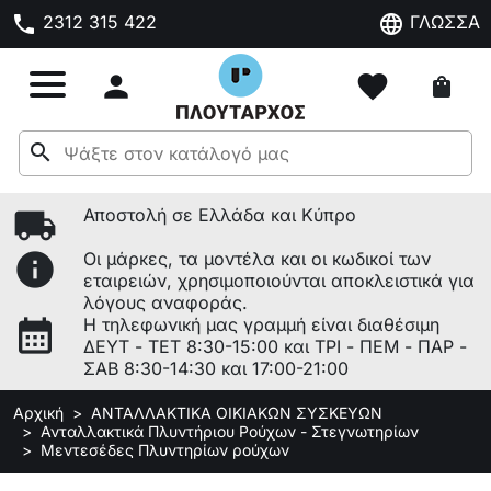
phone
language
2312 315 422
ΓΛΩΣΣΑ

favorite
shopping_bag
search
local_shipping
Αποστολή σε Ελλάδα και Κύπρο
info
Οι μάρκες, τα μοντέλα και οι κωδικοί των
εταιρειών, χρησιμοποιούνται αποκλειστικά για
λόγους αναφοράς.
calendar_month
Η τηλεφωνική μας γραμμή είναι διαθέσιμη
ΔΕΥΤ - ΤΕΤ 8:30-15:00 και ΤΡΙ - ΠΕΜ - ΠΑΡ -
ΣΑΒ 8:30-14:30 και 17:00-21:00
Αρχική
ΑΝΤΑΛΛΑΚΤΙΚΑ ΟΙΚΙΑΚΩΝ ΣΥΣΚΕΥΩΝ
Ανταλλακτικά Πλυντήριου Ρούχων - Στεγνωτηρίων
Μεντεσέδες Πλυντηρίων ρούχων