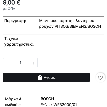
9,00 €
με ΦΠΑ
Περιγραφή:
Μεντεσές πόρτας πλυντηρίου
ρούχων PITSOS/SIEMENS/BOSCH
Τεχνικά
χαρακτηριστικά:


shopping_bag
Αγορά
favorite_border
Μάρκα &
BOSCH
κωδικός:
E-Nr. : WFB2000/01