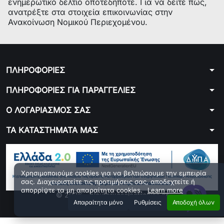
ενημερωτικό δελτίο οποτεδήποτε. Για να δείτε πώς,
ανατρέξτε στα στοιχεία επικοινωνίας στην
Ανακοίνωση Νομικού Περιεχομένου.
arrow_drop_down
ΠΛΗΡΟΦΟΡΙΕΣ
arrow_drop_down
ΠΛΗΡΟΦΟΡΙΕΣ ΓΙΑ ΠΑΡΑΓΓΕΛΙΕΣ
arrow_drop_down
Ο ΛΟΓΑΡΙΑΣΜΟΣ ΣΑΣ
arrow_drop_down
ΤΑ ΚΑΤΑΣΤΗΜΑΤΑ ΜΑΣ
Χρησιμοποιούμε cookies για να βελτιώσουμε την εμπειρία
σας. Διαχειριστείτε τις προτιμήσεις σας, αποδεχτείτε ή
απορρίψτε τα μη απαραίτητα cookies.
Learn more
© 2026 - ploutarxoselectronics.gr
Aπαραίτητα μόνο
Ρυθμίσεις
Αποδοχή όλων
Developed by 01generator