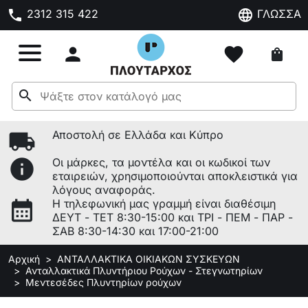
phone
language
2312 315 422
ΓΛΩΣΣΑ

favorite
shopping_bag
search
local_shipping
Αποστολή σε Ελλάδα και Κύπρο
info
Οι μάρκες, τα μοντέλα και οι κωδικοί των
εταιρειών, χρησιμοποιούνται αποκλειστικά για
λόγους αναφοράς.
calendar_month
Η τηλεφωνική μας γραμμή είναι διαθέσιμη
ΔΕΥΤ - ΤΕΤ 8:30-15:00 και ΤΡΙ - ΠΕΜ - ΠΑΡ -
ΣΑΒ 8:30-14:30 και 17:00-21:00
Αρχική
ΑΝΤΑΛΛΑΚΤΙΚΑ ΟΙΚΙΑΚΩΝ ΣΥΣΚΕΥΩΝ
Ανταλλακτικά Πλυντήριου Ρούχων - Στεγνωτηρίων
Μεντεσέδες Πλυντηρίων ρούχων