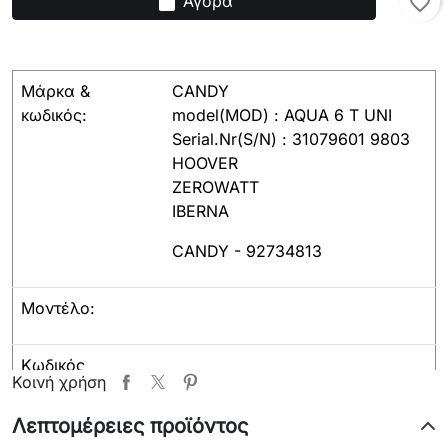
shopping_bag
Αγορά
favorite_border
Μάρκα &
CANDY
κωδικός:
model(MOD) : AQUA 6 T UNI
Serial.Nr(S/N) : 31079601 9803
HOOVER
ZEROWATΤ
IBERNA
CANDY - 92734813
Μοντέλο:
Κωδικός
Κοινή χρήση
κατασκευαστή:
Λεπτομέρειες προϊόντος
Παρατηρήσεις:
PRMENT0008, 37509,