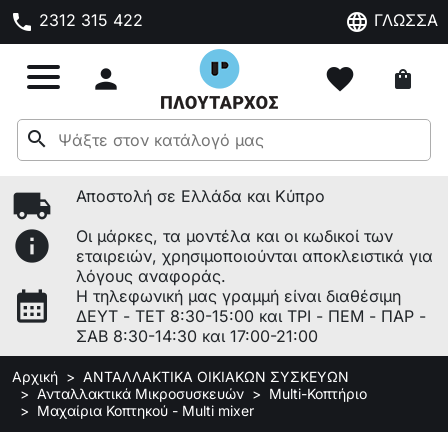
phone
language
2312 315 422
ΓΛΩΣΣΑ

favorite
shopping_bag
search
local_shipping
Αποστολή σε Ελλάδα και Κύπρο
info
Οι μάρκες, τα μοντέλα και οι κωδικοί των
εταιρειών, χρησιμοποιούνται αποκλειστικά για
λόγους αναφοράς.
calendar_month
Η τηλεφωνική μας γραμμή είναι διαθέσιμη
ΔΕΥΤ - ΤΕΤ 8:30-15:00 και ΤΡΙ - ΠΕΜ - ΠΑΡ -
ΣΑΒ 8:30-14:30 και 17:00-21:00
Αρχική
ΑΝΤΑΛΛΑΚΤΙΚΑ ΟΙΚΙΑΚΩΝ ΣΥΣΚΕΥΩΝ
Ανταλλακτικά Μικροσυσκευών
Multi-Κοπτήριο
Μαχαίρια Κοπτηκού - Multi mixer