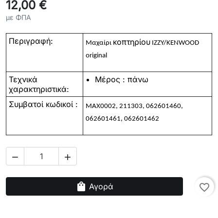
12,00 €
με ΦΠΑ
Περιγραφή:
κοπτηρίου
Μαχαίρι
IZZY/KENWOOD
original
Τεχνικά
Μέρος : πάνω
χαρακτηριστικά:
Συμβατοί κωδικοί :
MAX0002, 211303, 062601460,
062601461, 062601462


shopping_bag
Αγορά
favorite_border