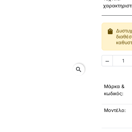
χαρακτηριστ
shopping_bag
Δυστυχ
διαθέσ
καθυστ

search
Μάρκα &
κωδικός:
Μοντέλο: