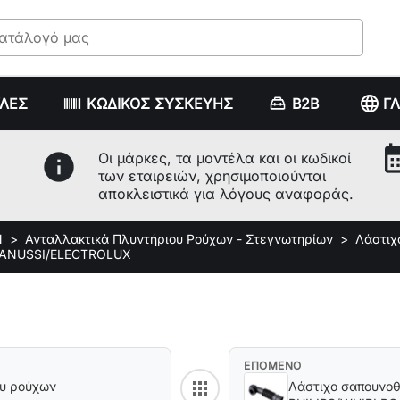
language
ΥΛΕΣ
ΚΩΔΙΚΟΣ ΣΥΣΚΕΥΗΣ
B2B
Γ
calenda
info
Οι μάρκες, τα μοντέλα και οι κωδικοί
των εταιρειών, χρησιμοποιούνται
αποκλειστικά για λόγους αναφοράς.
Ν
Ανταλλακτικά Πλυντήριου Ρούχων - Στεγνωτηρίων
Λάστιχ
 ZANUSSI/ELECTROLUX
ΕΠΟΜΕΝΟ
apps
Λάστιχο σαπουνοθήκης πλυντηρί
Back to category