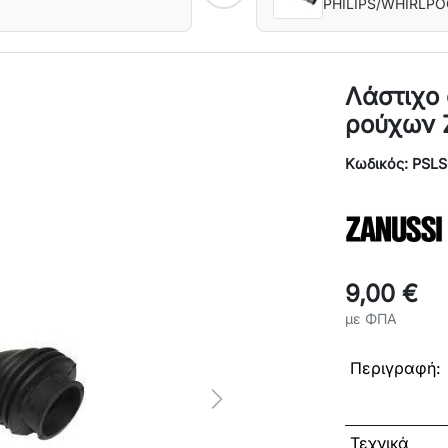
PHILIPS/WHIRLPO
Λάστιχο
ρούχων 
Κωδικός: PSL
9,00 €
με ΦΠΑ
Περιγραφή:
Next
Τεχνικά