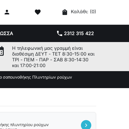

favorite
shopping_bag
Καλάθι:
(0)
phone
ΛΩΣΣΑ
2312 315 422
r_month
Η τηλεφωνική μας γραμμή είναι
διαθέσιμη ΔΕΥΤ - ΤΕΤ 8:30-15:00 και
ΤΡΙ - ΠΕΜ - ΠΑΡ - ΣΑΒ 8:30-14:30
και 17:00-21:00
α σαπουνοθήκης Πλυντηρίων ρούχων
chevron_right
ου ρούχων