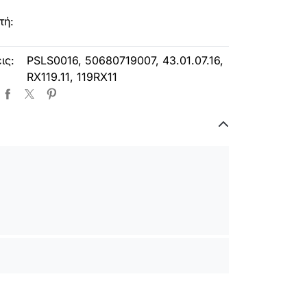
τή:
ις:
PSLS0016, 50680719007, 43.01.07.16,
RX119.11, 119RX11