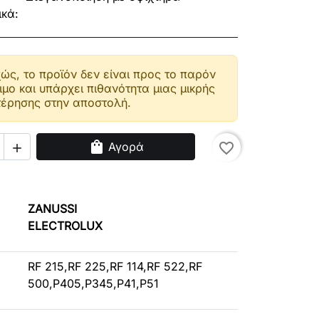
ικά:
ώς, το προϊόν δεν είναι προς το παρόν
ιμο και υπάρχει πιθανότητα μιας μικρής
έρησης στην αποστολή.
shopping_bag
Αγορά
favorite_border

ZANUSSI
ELECTROLUX
RF 215,RF 225,RF 114,RF 522,RF
500,P405,P345,P41,P51