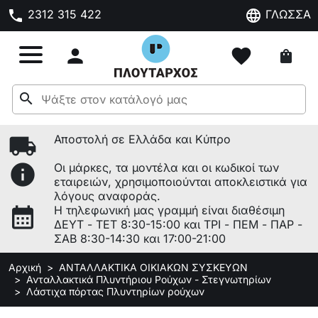
phone
language
2312 315 422
ΓΛΩΣΣΑ

favorite
shopping_bag
search
local_shipping
Αποστολή σε Ελλάδα και Κύπρο
info
Οι μάρκες, τα μοντέλα και οι κωδικοί των
εταιρειών, χρησιμοποιούνται αποκλειστικά για
λόγους αναφοράς.
calendar_month
Η τηλεφωνική μας γραμμή είναι διαθέσιμη
ΔΕΥΤ - ΤΕΤ 8:30-15:00 και ΤΡΙ - ΠΕΜ - ΠΑΡ -
ΣΑΒ 8:30-14:30 και 17:00-21:00
Αρχική
ΑΝΤΑΛΛΑΚΤΙΚΑ ΟΙΚΙΑΚΩΝ ΣΥΣΚΕΥΩΝ
Ανταλλακτικά Πλυντήριου Ρούχων - Στεγνωτηρίων
Λάστιχα πόρτας Πλυντηρίων ρούχων