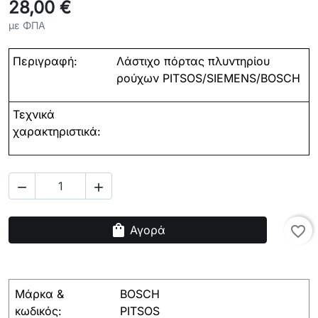
28,00 €
με ΦΠΑ
Περιγραφή:
Λάστιχο πόρτας πλυντηρίου
ρούχων PITSOS/SIEMENS/BOSCH
Τεχνικά
χαρακτηριστικά:


shopping_bag
Αγορά
favorite_border
Μάρκα &
BOSCH
κωδικός:
PITSOS