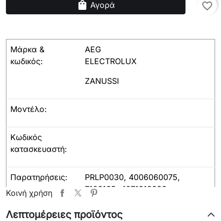
shopping_bag
Αγορά
favorite_border
Μάρκα &
AEG
κωδικός:
ELECTROLUX
ZANUSSI
Μοντέλο:
Κωδικός
κατασκευαστή:
Παρατηρήσεις:
PRLP0030, 4006060075,
7106165, 4071319893
Κοινή χρήση
Λεπτομέρειες προϊόντος