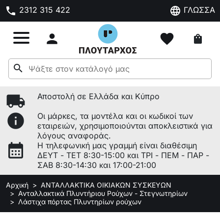
phone
language
2312 315 422
ΓΛΩΣΣΑ

favorite
shopping_bag
search
local_shipping
Αποστολή σε Ελλάδα και Κύπρο
info
Οι μάρκες, τα μοντέλα και οι κωδικοί των
εταιρειών, χρησιμοποιούνται αποκλειστικά για
λόγους αναφοράς.
calendar_month
Η τηλεφωνική μας γραμμή είναι διαθέσιμη
ΔΕΥΤ - ΤΕΤ 8:30-15:00 και ΤΡΙ - ΠΕΜ - ΠΑΡ -
ΣΑΒ 8:30-14:30 και 17:00-21:00
Αρχική
ΑΝΤΑΛΛΑΚΤΙΚΑ ΟΙΚΙΑΚΩΝ ΣΥΣΚΕΥΩΝ
Ανταλλακτικά Πλυντήριου Ρούχων - Στεγνωτηρίων
Λάστιχα πόρτας Πλυντηρίων ρούχων