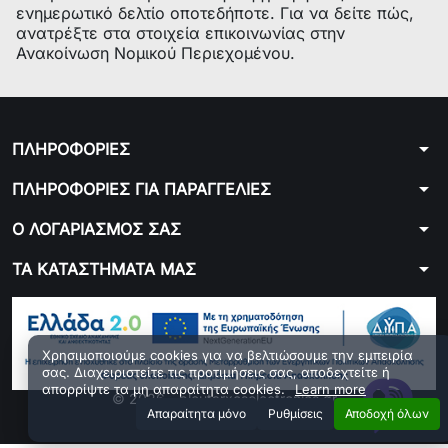
ενημερωτικό δελτίο οποτεδήποτε. Για να δείτε πώς,
ανατρέξτε στα στοιχεία επικοινωνίας στην
Ανακοίνωση Νομικού Περιεχομένου.
arrow_drop_down
ΠΛΗΡΟΦΟΡΙΕΣ
arrow_drop_down
ΠΛΗΡΟΦΟΡΙΕΣ ΓΙΑ ΠΑΡΑΓΓΕΛΙΕΣ
arrow_drop_down
Ο ΛΟΓΑΡΙΑΣΜΟΣ ΣΑΣ
arrow_drop_down
ΤΑ ΚΑΤΑΣΤΗΜΑΤΑ ΜΑΣ
Χρησιμοποιούμε cookies για να βελτιώσουμε την εμπειρία
σας. Διαχειριστείτε τις προτιμήσεις σας, αποδεχτείτε ή
απορρίψτε τα μη απαραίτητα cookies.
Learn more
© 2026 - ploutarxoselectronics.gr
Aπαραίτητα μόνο
Ρυθμίσεις
Αποδοχή όλων
Developed by 01generator