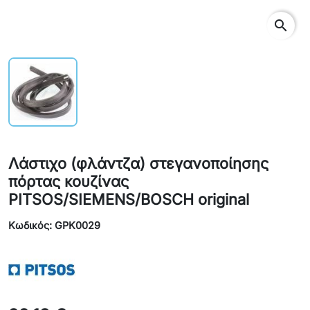
search
Λάστιχο (φλάντζα) στεγανοποίησης
πόρτας κουζίνας
PITSOS/SIEMENS/BOSCH original
Κωδικός: GPK0029