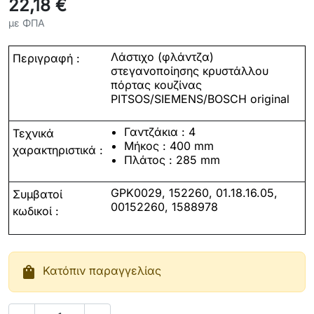
22,18 €
με ΦΠΑ
Λάστιχο
(
φλάντζα
)
Περιγραφή :
στεγανοποίησης
κρυστάλλου
πόρτας
κουζίνας
PITSOS/SIEMENS/BOSCH original
Γαντζάκια : 4
Τεχνικά
Μήκος : 400 mm
χαρακτηριστικά
:
Πλάτος : 285 mm
GPK0029, 152260, 01.18.16.05,
Συμβατοί
00152260, 1588978
κωδικοί
:
shopping_bag
Κατόπιν παραγγελίας