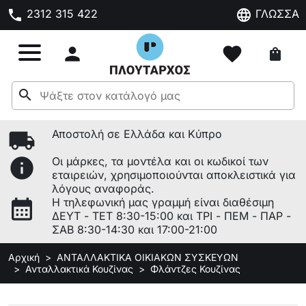
phone
language
2312 315 422
ΓΛΩΣΣΑ

favorite
shopping_bag
search
local_shipping
Αποστολή σε Ελλάδα και Κύπρο
info
Οι μάρκες, τα μοντέλα και οι κωδικοί των
εταιρειών, χρησιμοποιούνται αποκλειστικά για
λόγους αναφοράς.
calendar_month
Η τηλεφωνική μας γραμμή είναι διαθέσιμη
ΔΕΥΤ - ΤΕΤ 8:30-15:00 και ΤΡΙ - ΠΕΜ - ΠΑΡ -
ΣΑΒ 8:30-14:30 και 17:00-21:00
Αρχική
ΑΝΤΑΛΛΑΚΤΙΚΑ ΟΙΚΙΑΚΩΝ ΣΥΣΚΕΥΩΝ
Ανταλλακτικά Κουζίνας
Φλάντζες Κουζίνας