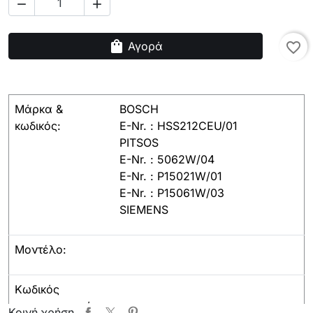


shopping_bag
Αγορά
favorite_border
Μάρκα &
BOSCH
κωδικός:
E-Nr. : HSS212CEU/01
PITSOS
E-Nr. : 5062W/04
E-Nr. : P15021W/01
E-Nr. : P15061W/03
SIEMENS
Μοντέλο:
Κωδικός
κατασκευαστή:
Κοινή χρήση