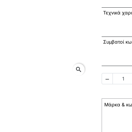
Τεχνικά χαρα
Συμβατοί
search

Μάρκα & κω