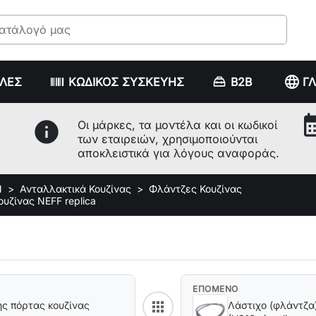
language
ΥΛΕΣ
ΚΩΔΙΚΟΣ ΣΥΣΚΕΥΗΣ
B2B
Γ
calenda
info
Οι μάρκες, τα μοντέλα και οι κωδικοί
των εταιρειών, χρησιμοποιούνται
αποκλειστικά για λόγους αναφοράς.
Ν
Ανταλλακτικά Κουζίνας
Φλάντζες Κουζίνας
υζίνας NEFF replica
ΕΠΟΜΕΝΟ
apps
ης πόρτας κουζίνας
Λάστιχο (φλάντζα
Back to category