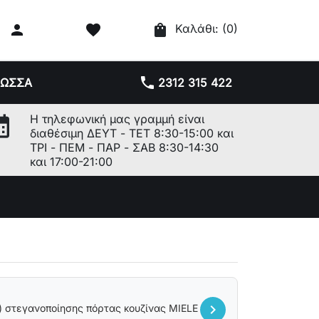

favorite
shopping_bag
Καλάθι:
(0)
phone
ΛΩΣΣΑ
2312 315 422
r_month
Η τηλεφωνική μας γραμμή είναι
διαθέσιμη ΔΕΥΤ - ΤΕΤ 8:30-15:00 και
ΤΡΙ - ΠΕΜ - ΠΑΡ - ΣΑΒ 8:30-14:30
και 17:00-21:00
chevron_right
) στεγανοποίησης πόρτας κουζίνας MIELE