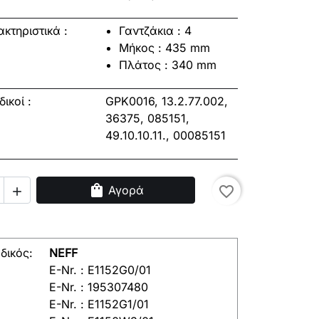
κτηριστικά :
Γαντζάκια : 4
Μήκος : 435 mm
Πλάτος : 340 mm
 κωδικοί :
GPK0016, 13.2.77.002,
36375, 085151,
49.10.10.11., 00085151
shopping_bag
Αγορά
favorite_border

δικός:
NEFF
E-Nr. : E1152G0/01
E-Nr. : 195307480
E-Nr. : E1152G1/01