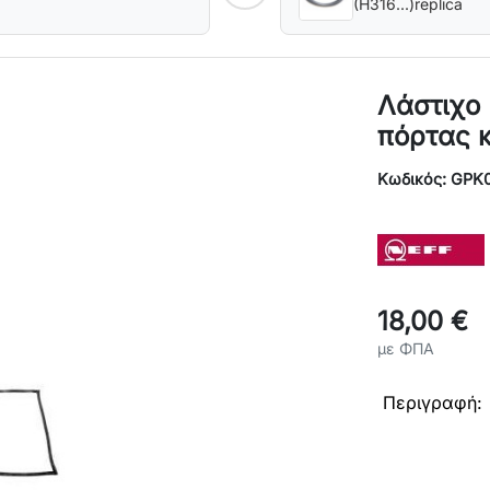
(H316...)replica
Λάστιχο
πόρτας κ
Κωδικός: GPK
18,00 €
με ΦΠΑ
Περι