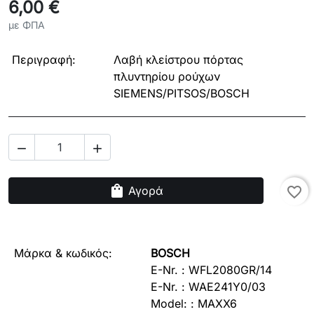
6,00 €
με ΦΠΑ
Περιγραφή:
Λαβή κλείστρου πόρτας
πλυντηρίου ρούχων
SIEMENS/PITSOS/BOSCH


shopping_bag
Αγορά
favorite_border
Μάρκα & κωδικός:
BOSCH
E-Nr. : WFL2080GR/14
E-Nr. : WAE241Y0/03
Model: : MAXX6