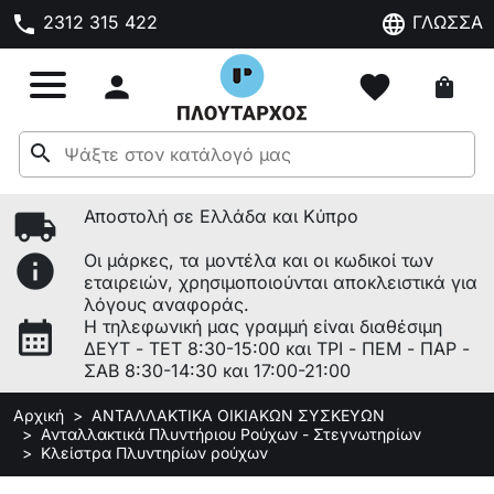
phone
language
2312 315 422
ΓΛΩΣΣΑ

favorite
shopping_bag
search
local_shipping
Αποστολή σε Ελλάδα και Κύπρο
info
Οι μάρκες, τα μοντέλα και οι κωδικοί των
εταιρειών, χρησιμοποιούνται αποκλειστικά για
λόγους αναφοράς.
calendar_month
Η τηλεφωνική μας γραμμή είναι διαθέσιμη
ΔΕΥΤ - ΤΕΤ 8:30-15:00 και ΤΡΙ - ΠΕΜ - ΠΑΡ -
ΣΑΒ 8:30-14:30 και 17:00-21:00
Αρχική
ΑΝΤΑΛΛΑΚΤΙΚΑ ΟΙΚΙΑΚΩΝ ΣΥΣΚΕΥΩΝ
Ανταλλακτικά Πλυντήριου Ρούχων - Στεγνωτηρίων
Κλείστρα Πλυντηρίων ρούχων