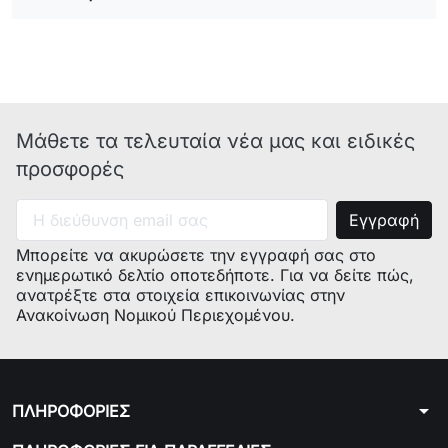
Παρατηρήσεις:
KLI0002
, 12.0.10.003,
22572, 266751, 481710,
266750, 01.09.67.07,
01.02.25.18, 266999,
Μάθετε τα τελευταία νέα μας και ειδικές
00266751, 00481710,
00266750, 00266999,
προσφορές
80.01.20.12
Μπορείτε να ακυρώσετε την εγγραφή σας στο
ενημερωτικό δελτίο οποτεδήποτε. Για να δείτε πώς,
ανατρέξτε στα στοιχεία επικοινωνίας στην
Ανακοίνωση Νομικού Περιεχομένου.
arrow_drop_down
ΠΛΗΡΟΦΟΡΙΕΣ