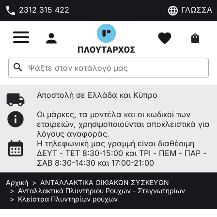
phone
language
2312 315 422
ΓΛΩΣΣΑ

favorite
shopping_bag
search
local_shipping
Αποστολή σε Ελλάδα και Κύπρο
info
Οι μάρκες, τα μοντέλα και οι κωδικοί των
εταιρειών, χρησιμοποιούνται αποκλειστικά για
λόγους αναφοράς.
calendar_month
Η τηλεφωνική μας γραμμή είναι διαθέσιμη
ΔΕΥΤ - ΤΕΤ 8:30-15:00 και ΤΡΙ - ΠΕΜ - ΠΑΡ -
ΣΑΒ 8:30-14:30 και 17:00-21:00
Αρχική
ΑΝΤΑΛΛΑΚΤΙΚΑ ΟΙΚΙΑΚΩΝ ΣΥΣΚΕΥΩΝ
Ανταλλακτικά Πλυντήριου Ρούχων - Στεγνωτηρίων
Κλείστρα Πλυντηρίων ρούχων