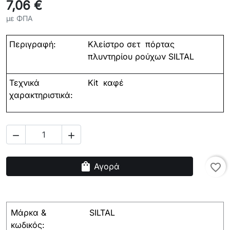
7,06 €
με ΦΠΑ
Περιγραφή:
Κλείστρο σετ πόρτας
πλυντηρίου ρούχων SILTAL
Τεχνικά
Kit καφέ
χαρακτηριστικά:


shopping_bag
Αγορά
favorite_border
Μάρκα &
SILTAL
κωδικός: