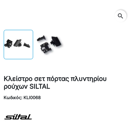
search
Κλείστρο σετ πόρτας πλυντηρίου
ρούχων SILTAL
Κωδικός: KLI0068