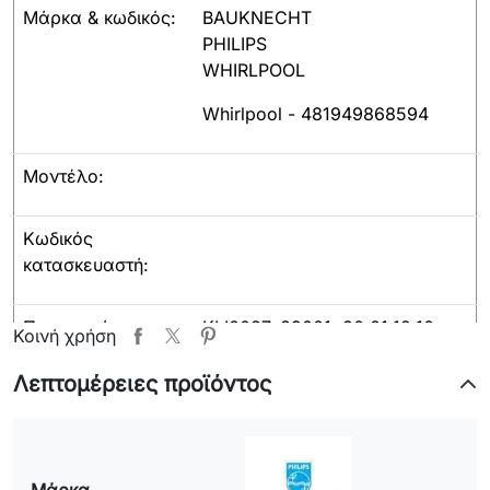
Μάρκα & κωδικός:
BAUKNECHT
PHILIPS
WHIRLPOOL
Whirlpool - 481949868594
Μοντέλο:
Κωδικός
κατασκευαστή:
Παρατηρήσεις:
KLI0027, 39001, 80.01.12.10.,
Κοινή χρήση
481949868594,
Λεπτομέρειες προϊόντος