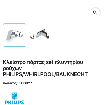
search
Κλείστρο πόρτας set πλυντηρίου
ρούχων
PHILIPS/WHIRLPOOL/BAUKNECHT
Κωδικός: KLI0027