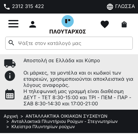
phone
language
2312 315 422
ΓΛΩΣΣΑ

favorite
shopping_bag
search
local_shipping
Αποστολή σε Ελλάδα και Κύπρο
info
Οι μάρκες, τα μοντέλα και οι κωδικοί των
εταιρειών, χρησιμοποιούνται αποκλειστικά για
λόγους αναφοράς.
calendar_month
Η τηλεφωνική μας γραμμή είναι διαθέσιμη
ΔΕΥΤ - ΤΕΤ 8:30-15:00 και ΤΡΙ - ΠΕΜ - ΠΑΡ -
ΣΑΒ 8:30-14:30 και 17:00-21:00
Αρχική
ΑΝΤΑΛΛΑΚΤΙΚΑ ΟΙΚΙΑΚΩΝ ΣΥΣΚΕΥΩΝ
Ανταλλακτικά Πλυντήριου Ρούχων - Στεγνωτηρίων
Κλείστρα Πλυντηρίων ρούχων