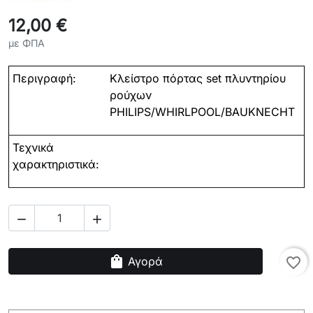
12,00 €
με ΦΠΑ
Περιγραφή:
Κλείστρο πόρτας set πλυντηρίου
ρούχων
PHILIPS/WHIRLPOOL/BAUKNECHT
Τεχνικά
χαρακτηριστικά:


shopping_bag
Αγορά
favorite_border