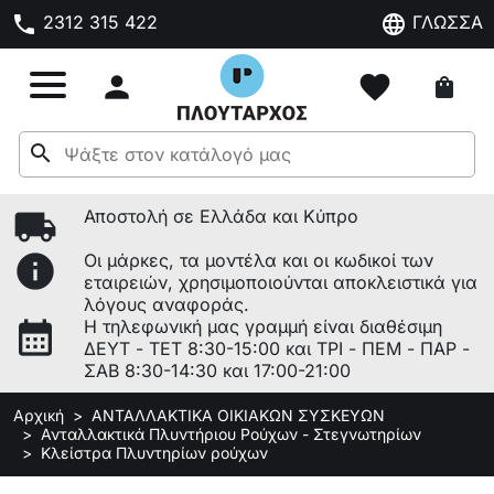
phone
language
2312 315 422
ΓΛΩΣΣΑ

favorite
shopping_bag
search
local_shipping
Αποστολή σε Ελλάδα και Κύπρο
info
Οι μάρκες, τα μοντέλα και οι κωδικοί των
εταιρειών, χρησιμοποιούνται αποκλειστικά για
λόγους αναφοράς.
calendar_month
Η τηλεφωνική μας γραμμή είναι διαθέσιμη
ΔΕΥΤ - ΤΕΤ 8:30-15:00 και ΤΡΙ - ΠΕΜ - ΠΑΡ -
ΣΑΒ 8:30-14:30 και 17:00-21:00
Αρχική
ΑΝΤΑΛΛΑΚΤΙΚΑ ΟΙΚΙΑΚΩΝ ΣΥΣΚΕΥΩΝ
Ανταλλακτικά Πλυντήριου Ρούχων - Στεγνωτηρίων
Κλείστρα Πλυντηρίων ρούχων