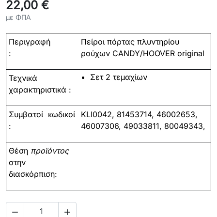
22,00 €
με ΦΠΑ
Περιγραφή
Πείροι
πόρτας
πλυντηρίου
:
ρούχων
CANDY/HOOVER original
Σετ 2 τεμαχίων
Τεχνικά
χαρακτηριστικά :
Συμβατοί
κωδικοί
KLI0042,
81453714, 46002653,
:
46007306, 49033811, 80049343,
Θέση
προϊόντος
στην
διασκόρπιση:

