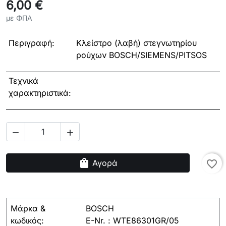
6,00 €
με ΦΠΑ
Περιγραφή:
Κλείστρο (λαβή) στεγνωτηρίου
ρούχων BOSCH/SIEMENS/PITSOS
Τεχνικά
χαρακτηριστικά:


shopping_bag
Αγορά
favorite_border
Μάρκα &
BOSCH
κωδικός:
E-Nr. : WTE86301GR/05