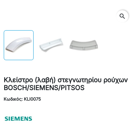
search
Κλείστρο (λαβή) στεγνωτηρίου ρούχων
BOSCH/SIEMENS/PITSOS
Κωδικός: KLI0075