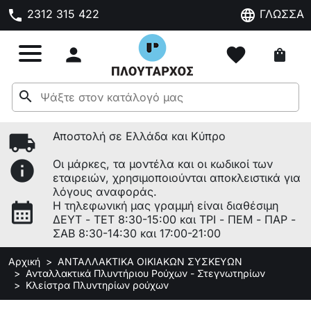
phone
language
2312 315 422
ΓΛΩΣΣΑ

favorite
shopping_bag
search
local_shipping
Αποστολή σε Ελλάδα και Κύπρο
info
Οι μάρκες, τα μοντέλα και οι κωδικοί των
εταιρειών, χρησιμοποιούνται αποκλειστικά για
λόγους αναφοράς.
calendar_month
Η τηλεφωνική μας γραμμή είναι διαθέσιμη
ΔΕΥΤ - ΤΕΤ 8:30-15:00 και ΤΡΙ - ΠΕΜ - ΠΑΡ -
ΣΑΒ 8:30-14:30 και 17:00-21:00
Αρχική
ΑΝΤΑΛΛΑΚΤΙΚΑ ΟΙΚΙΑΚΩΝ ΣΥΣΚΕΥΩΝ
Ανταλλακτικά Πλυντήριου Ρούχων - Στεγνωτηρίων
Κλείστρα Πλυντηρίων ρούχων