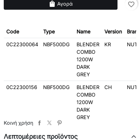
shopping_bag
Αγορά
favorite_border
Code
Type
Name
Version
Bran
0C22300064
NBF500DG
BLENDER
KR
NUTR
COMBO
1200W
DARK
GREY
0C22300156
NBF500DG
BLENDER
CH
NUTR
COMBO
1200W
DARK
GREY
Κοινή χρήση
0C22300021
NBF400DG
BLENDER
INT
NUTR
Λεπτομέρειες προϊόντος
1200W