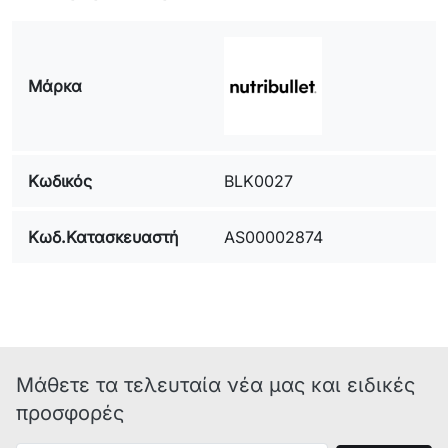
DARK
GREY
0C22300022
NBF500DG
BLENDER
INT
NUTR
Μάρκα
COMBO
1200W
DARK
GREY
Κωδικός
BLK0027
REFER TO:
NBF09400-
REFER
INT
NUTR
Κωδ.Κατασκευαστή
AS00002874
BLENDER
1004GG
TO
NBF25400-
MODEL:
1003GG
BLENDER
NBF28400-
1003GG
NBF92400-
Μάθετε τα τελευταία νέα μας και ειδικές
1004GG
NBF12A
προσφορές
NBF93400