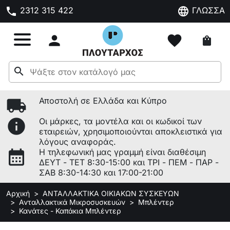
phone
language
2312 315 422
ΓΛΩΣΣΑ

favorite
shopping_bag
search
local_shipping
Αποστολή σε Ελλάδα και Κύπρο
info
Οι μάρκες, τα μοντέλα και οι κωδικοί των
εταιρειών, χρησιμοποιούνται αποκλειστικά για
λόγους αναφοράς.
calendar_month
Η τηλεφωνική μας γραμμή είναι διαθέσιμη
ΔΕΥΤ - ΤΕΤ 8:30-15:00 και ΤΡΙ - ΠΕΜ - ΠΑΡ -
ΣΑΒ 8:30-14:30 και 17:00-21:00
Αρχική
ΑΝΤΑΛΛΑΚΤΙΚΑ ΟΙΚΙΑΚΩΝ ΣΥΣΚΕΥΩΝ
Ανταλλακτικά Μικροσυσκευών
Μπλέντερ
Κανάτες - Καπάκια Μπλέντερ