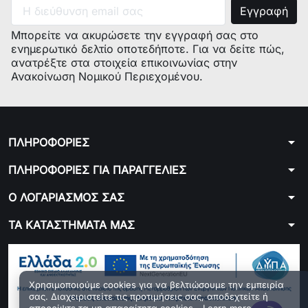
REFER TO:
NBF09500-
REFER
INT
NUTR
Μπορείτε να ακυρώσετε την εγγραφή σας στο
BLENDER
1209SL
TO
ενημερωτικό δελτίο οποτεδήποτε. Για να δείτε πώς,
COMBO
NBF09500-
MODEL:
ανατρέξτε στα στοιχεία επικοινωνίας στην
1209SLAMZ
BLENDER
Ανακοίνωση Νομικού Περιεχομένου.
NBF09500P
COMBO
NBF14500-
1209SL
NBF23500-
arrow_drop_down
ΠΛΗΡΟΦΟΡΙΕΣ
1008DG
NBF25500-
arrow_drop_down
ΠΛΗΡΟΦΟΡΙΕΣ ΓΙΑ ΠΑΡΑΓΓΕΛΙΕΣ
1007DG
arrow_drop_down
Ο ΛΟΓΑΡΙΑΣΜΟΣ ΣΑΣ
NBF25500-
1007DG-
arrow_drop_down
ΤΑ ΚΑΤΑΣΤΗΜΑΤΑ ΜΑΣ
SW
NBF28500-
1007DG
NBF28500-
Χρησιμοποιούμε cookies για να βελτιώσουμε την εμπειρία
σας. Διαχειριστείτε τις προτιμήσεις σας, αποδεχτείτε ή
1209SL