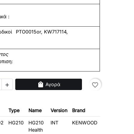
κά :
δικοί
PTO0015or,
KW717114,
ντος
ρπιση:
shopping_bag
Αγορά
favorite_border

Type
Name
Version
Brand
02
HG210
HG210
INT
KENWOOD
Health