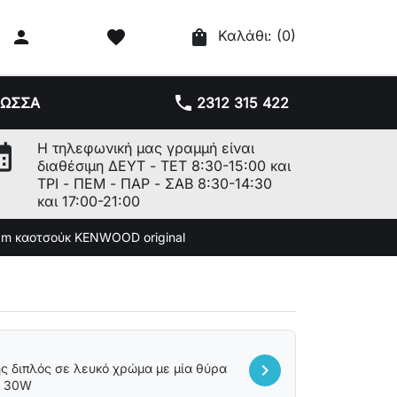

favorite
shopping_bag
Καλάθι:
(0)
phone
ΛΩΣΣΑ
2312 315 422
r_month
Η τηλεφωνική μας γραμμή είναι
διαθέσιμη ΔΕΥΤ - ΤΕΤ 8:30-15:00 και
ΤΡΙ - ΠΕΜ - ΠΑΡ - ΣΑΒ 8:30-14:30
και 17:00-21:00
2m καοτσούκ KENWOOD original
chevron_right
ής διπλός σε λευκό χρώμα με μία θύρα
B 30W