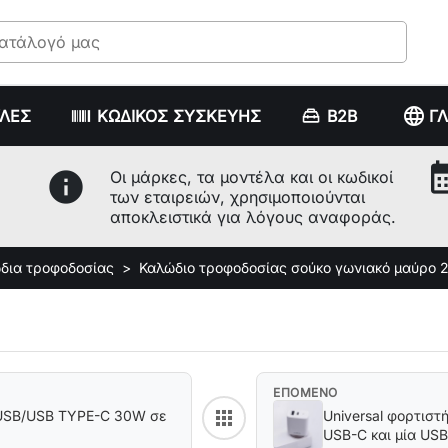
language
ΥΛΕΣ
ΚΩΔΙΚΟΣ ΣΥΣΚΕΥΗΣ
B2B
Γ
calenda
info
Οι μάρκες, τα μοντέλα και οι κωδικοί
των εταιρειών, χρησιμοποιούνται
αποκλειστικά για λόγους αναφοράς.
δια τροφοδοσίας
Καλώδιο τροφοδοσίας σούκο γωνιακό μαύρο 
ΕΠΟΜΕΝΟ
apps
υ USB/USB TYPE-C 30W σε
Universal φορτιστ
Back to category
USB-C και μία US