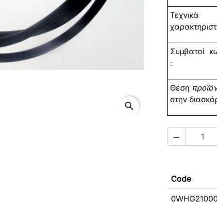
Τεχνικά
χαρακτηριστι
Συμβατοί
κω
:
Θέση
προϊό
στην διασκό
search

Code
0WHG2100