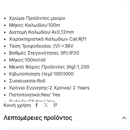
Χρώμα Προϊόντος:
μαύρο
Μήκος Καλωδίου:
100m
Διατομή Καλωδίου:
4x0,12mm
Χαρακτηριστικό Καλωδίων Cat:
Rj11
Τάση Τροφοδοσίας (V):
<36V
Βαθμός Στεγανότητας (IP):
IP20
Μήκος:
100m/roll
Μεικτό Βάρος Προϊόντος (Kg):
1,200
Κιβωτοποίηση (τεμ):
100\1000
Συσκευασία:
Roll
Χρόνια Εγγύησης:
2 Χρόνια/ 2 Years
Πιστοποιητικά:
Ναι/ Yes
Ένδειξη CE:
Ναι/ Yes
Κοινή χρήση
Θερμοκρασία Λειτουργίας °C:
-20°C - +50°C
Υλικό Προϊόντος:
Χαλκός & Πλαστικό/ Copper &
Λεπτομέρειες προϊόντος
Plastic