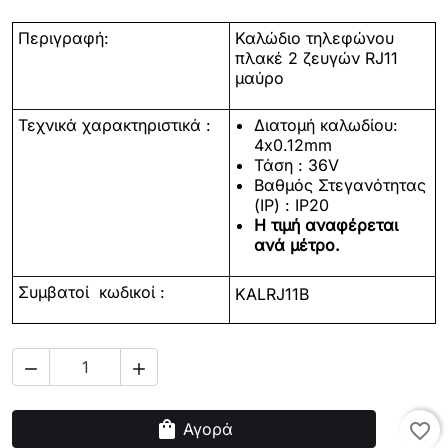
Περιγραφή:
Καλώδιο τηλεφώνου
πλακέ 2 ζευγών RJ11
μαύρο
Τεχνικά χαρακτηριστικά :
Διατομή καλωδίου:
4x0.12mm
Τάση : 36V
Βαθμός Στεγανότητας
(IP) : IP20
Η τιμή αναφέρεται
ανά μέτρο.
Συμβατοί κωδικοί :
KALRJ11B


shopping_bag
Αγορά
favorite_border