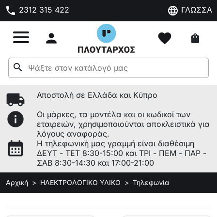
phone
language
2312 315 422
ΓΛΩΣΣΑ

favorite
shopping_bag
search
local_shipping
Αποστολή σε Ελλάδα και Κύπρο
info
Οι μάρκες, τα μοντέλα και οι κωδικοί των
εταιρειών, χρησιμοποιούνται αποκλειστικά για
λόγους αναφοράς.
calendar_month
Η τηλεφωνική μας γραμμή είναι διαθέσιμη
ΔΕΥΤ - ΤΕΤ 8:30-15:00 και ΤΡΙ - ΠΕΜ - ΠΑΡ -
ΣΑΒ 8:30-14:30 και 17:00-21:00
Αρχική
ΗΛΕΚΤΡΟΛΟΓΙΚΟ ΥΛΙΚΟ
Τηλεφωνία