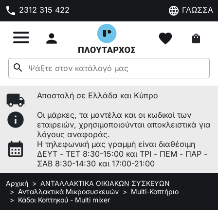
phone
language
2312 315 422
ΓΛΩΣΣΑ

favorite
shopping_bag
search
local_shipping
Αποστολή σε Ελλάδα και Κύπρο
info
Οι μάρκες, τα μοντέλα και οι κωδικοί των
εταιρειών, χρησιμοποιούνται αποκλειστικά για
λόγους αναφοράς.
calendar_month
Η τηλεφωνική μας γραμμή είναι διαθέσιμη
ΔΕΥΤ - ΤΕΤ 8:30-15:00 και ΤΡΙ - ΠΕΜ - ΠΑΡ -
ΣΑΒ 8:30-14:30 και 17:00-21:00
Αρχική
ΑΝΤΑΛΛΑΚΤΙΚΑ ΟΙΚΙΑΚΩΝ ΣΥΣΚΕΥΩΝ
Ανταλλακτικά Μικροσυσκευών
Multi-Κοπτήριο
Κάδοι Κοπτηκού - Multi mixer