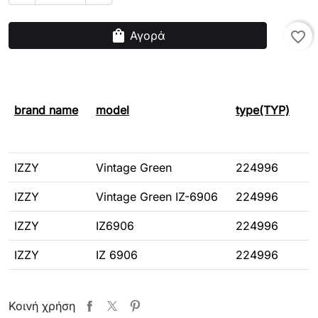
shopping_bag
Αγορά
favorite_border
brand name
model
type(TYP)
IZZY
Vintage Green
224996
IZZY
Vintage Green IZ-6906
224996
IZZY
IZ6906
224996
IZZY
IZ 6906
224996
Κοινή χρήση