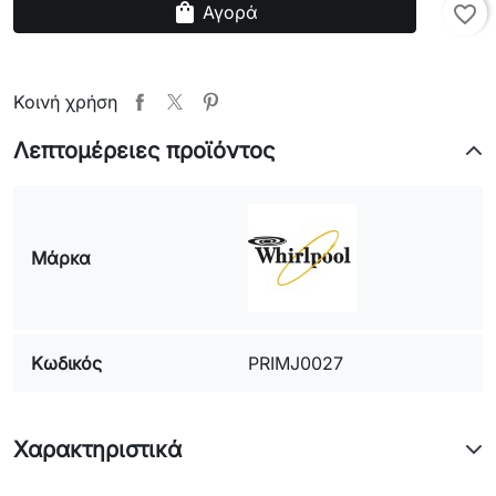
shopping_bag
Αγορά
favorite_border
Κοινή χρήση
Λεπτομέρειες προϊόντος
Μάρκα
Κωδικός
PRIMJ0027
Χαρακτηριστικά