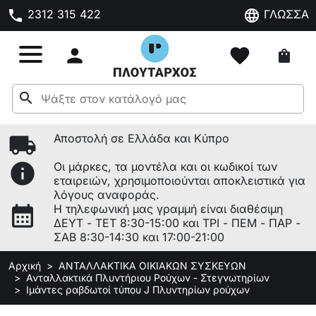
phone
language
2312 315 422
ΓΛΩΣΣΑ

favorite
shopping_bag
search
local_shipping
Αποστολή σε Ελλάδα και Κύπρο
info
Οι μάρκες, τα μοντέλα και οι κωδικοί των
εταιρειών, χρησιμοποιούνται αποκλειστικά για
λόγους αναφοράς.
calendar_month
Η τηλεφωνική μας γραμμή είναι διαθέσιμη
ΔΕΥΤ - ΤΕΤ 8:30-15:00 και ΤΡΙ - ΠΕΜ - ΠΑΡ -
ΣΑΒ 8:30-14:30 και 17:00-21:00
Αρχική
ΑΝΤΑΛΛΑΚΤΙΚΑ ΟΙΚΙΑΚΩΝ ΣΥΣΚΕΥΩΝ
Ανταλλακτικά Πλυντήριου Ρούχων - Στεγνωτηρίων
Ιμάντες ραβδωτοί τύπου J Πλυντηρίων ρούχων