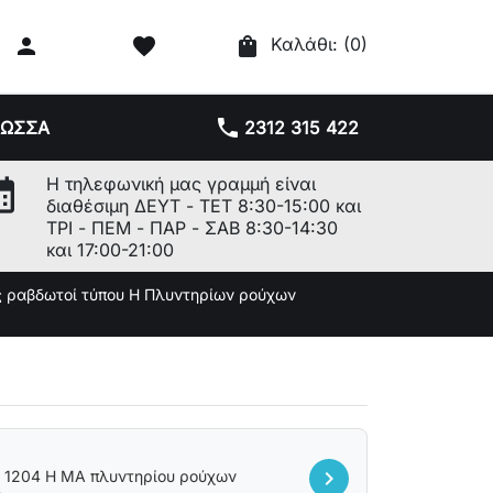

favorite
shopping_bag
Καλάθι:
(0)
phone
ΛΩΣΣΑ
2312 315 422
r_month
Η τηλεφωνική μας γραμμή είναι
διαθέσιμη ΔΕΥΤ - ΤΕΤ 8:30-15:00 και
ΤΡΙ - ΠΕΜ - ΠΑΡ - ΣΑΒ 8:30-14:30
και 17:00-21:00
ς ραβδωτοί τύπου H Πλυντηρίων ρούχων
chevron_right
 1204 H MA πλυντηρίου ρούχων