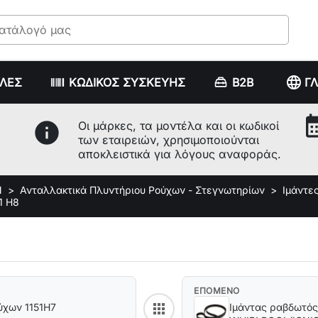
language
ΥΛΕΣ
ΚΩΔΙΚΟΣ ΣΥΣΚΕΥΗΣ
B2B
Γ
calenda
info
Οι μάρκες, τα μοντέλα και οι κωδικοί
των εταιρειών, χρησιμοποιούνται
αποκλειστικά για λόγους αναφοράς.
Ν
Ανταλλακτικά Πλυντήριου Ρούχων - Στεγνωτηρίων
Ιμάντε
1 H8
ΕΠΟΜΕΝΟ
apps
ύχων 1151H7
Ιμάντας ραβδωτός
Back to category