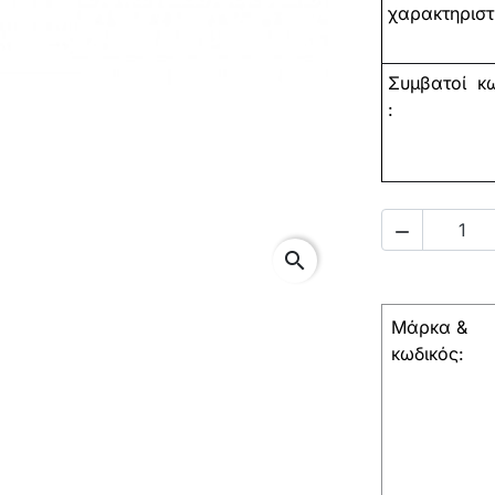
χαρακτηριστ
Συμβατοί
κω
:

search
Μάρκα &
κωδικός: