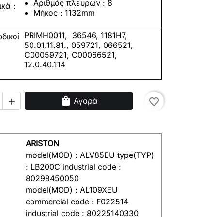
Αριθμός πλευρών :
8
ικά
:
Μήκος
: 1132mm
PRIMH0011, 36546, 1181H7,
δικοί
50.01.11.81., 059721, 066521,
C00059721, C00066521,
12.0.40.114
shopping_bag
Αγορά
favorite_border

ARISTON
model(MOD) : ALV85EU type(TYP)
: LB200C industrial code :
80298450050
model(MOD) : AL109XEU
commercial code : F022514
industrial code : 80225140330