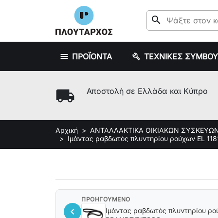
search
ΠΡΟΪΟΝΤΑ
ΤΕΧΝΙΚΕΣ ΣΥΜΒΟ
local_shipping
Αποστολή σε Ελλάδα και Κύπρο
Αρχική
ΑΝΤΑΛΛΑΚΤΙΚΑ ΟΙΚΙΑΚΩΝ ΣΥΣΚΕΥΩ
Ιμάντας ραβδωτός πλυντηρίου ρούχων EL 118
ΠΡΟΗΓΟΥΜΕΝΟ
chevron_left
Ιμάντας ραβδωτός πλυντηρίου ρο