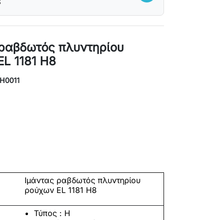
S
 ραβδωτός πλυντηρίου
L 1181 H8
MH0011
Ιμάντας ραβδωτός πλυντηρίου
ρούχων EL 1181 H8
Τύπος :
H