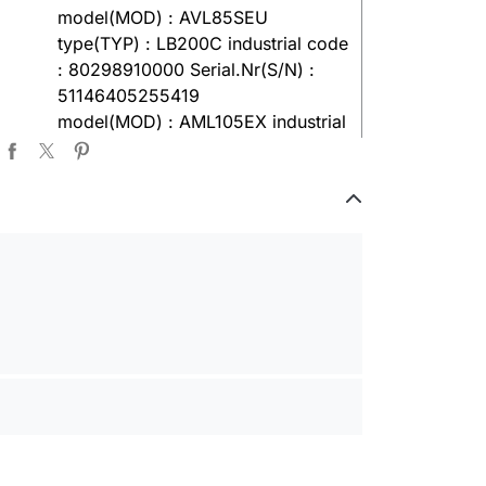
model(MOD) : AVL85SEU
type(TYP) : LB200C industrial code
: 80298910000 Serial.Nr(S/N) :
51146405255419
model(MOD) : AML105EX industrial
code : 80305820050
model(MOD) : LBE8X industrial
code : 80269690030
model(MOD) : LBE88ALL industrial
code : 80323070900
model(MOD) : AB88XIT industrial
code : 80224440100
INDESIT
model(MOD) : AL109XEU
model(MOD) : WA10XIT commercial
code : F026883 industrial code :
80268830100
model(MOD) : WIL85XSEX