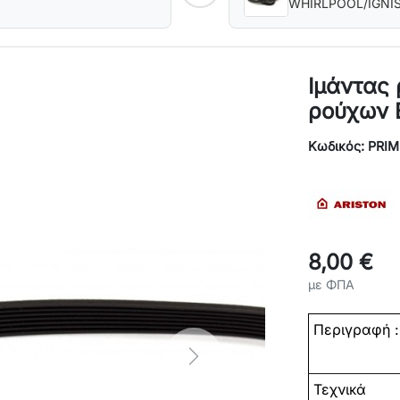
WHIRLPOOL/IGNI
Ιμάντας
ρούχων E
Κωδικός: PRI
8,00 €
με ΦΠΑ
Περιγραφή :
Next
Τεχνικά