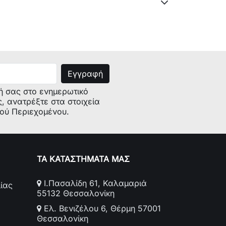
industrial code : 80305300000
Serial.Nr(S/N) :
41008866180305300000
model(MOD) : WIDL86EX
commercial code : F031965
industrial code : 80319650900
Serial.Nr(S/N) : 080319650900
model(MOD) : AL88XEU industrial
ή σας στο ενημερωτικό
code : 80225120330
ς, ανατρέξτε στα στοιχεία
model(MOD) : LBE88ALL/HA
κού Περιεχομένου.
industrial code : 80517940000
model(MOD) : AVSL85EU industrial
code : 80299050050
model(MOD) : AL68XIT industrial
ΤΑ ΚΑΤΑΣΤΗΜΑΤΑ ΜΑΣ
code : 80223630100
Ι.Πασαλίδη 61, Καλαμαριά
ίας
55132 Θεσσαλονίκη
Ελ. Βενιζέλου 6, Θέρμη 57001
Θεσσαλονίκη