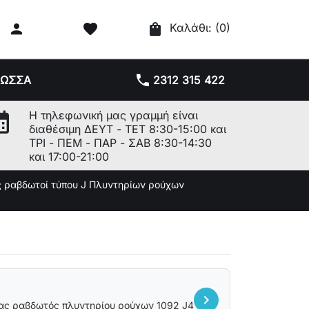

favorite
shopping_bag
Καλάθι:
(0)
phone
ΛΩΣΣΑ
2312 315 422
r_month
Η τηλεφωνική μας γραμμή είναι
διαθέσιμη ΔΕΥΤ - ΤΕΤ 8:30-15:00 και
ΤΡΙ - ΠΕΜ - ΠΑΡ - ΣΑΒ 8:30-14:30
και 17:00-21:00
ς ραβδωτοί τύπου J Πλυντηρίων ρούχων
chevron_right
ας ραβδωτός πλυντηρίου ρούχων 1092 J4