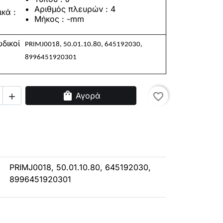
Αριθμός πλευρών : 4
ικά
:
Μήκος
: -mm
δικοί
PRIMJ0018, 50.01.10.80, 645192030,
8996451920301
shopping_bag
Αγορά
favorite_border

PRIMJ0018, 50.01.10.80, 645192030,
8996451920301