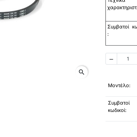
Τεχνικά
χαρακτηριστ
Συμβατοί
κω
:

search
Μοντέλο:
Συμβατοί
κωδικοί: