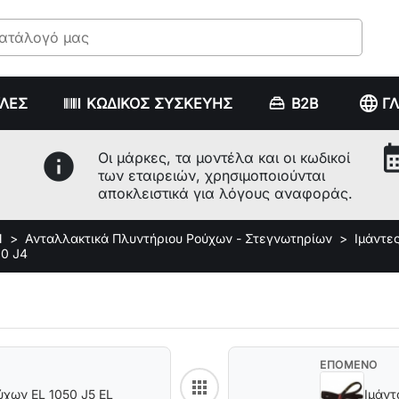
language
ΥΛΕΣ
ΚΩΔΙΚΟΣ ΣΥΣΚΕΥΗΣ
B2B
Γ
calenda
info
Οι μάρκες, τα μοντέλα και οι κωδικοί
των εταιρειών, χρησιμοποιούνται
αποκλειστικά για λόγους αναφοράς.
Ν
Ανταλλακτικά Πλυντήριου Ρούχων - Στεγνωτηρίων
Ιμάντε
80 J4
ΕΠΟΜΕΝΟ
apps
Back to category
ύχων EL 1050 J5 EL
Ιμάντ