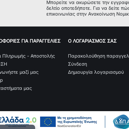
Μπορείτε να ακυρώσετε την εγγραφ
προσωπική.
δελτίο οποτεδήποτε. Για να δείτε πώ
επικοινωνίας στην Ανακοίνωση Νομι
Τέλος, το Le
mm, δίνοντάς
ακουστικά σα
ΦΟΡΙΕΣ ΓΙΑ ΠΑΡΑΓΓΕΛΙΕΣ
Ο ΛΟΓΑΡΙΑΣΜΟΣ ΣΑΣ
ι Πληρωμής - Αποστολής
Παρακολούθηση παραγγελ
ΗΣΗ
Σύνδεση
ινωνήστε μαζί μας
Δημιουργία λογαριασμού
ap
ταστήματα μας