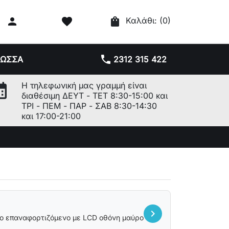

favorite
shopping_bag
Καλάθι:
(0)
phone
ΛΩΣΣΑ
2312 315 422
r_month
Η τηλεφωνική μας γραμμή είναι
διαθέσιμη ΔΕΥΤ - ΤΕΤ 8:30-15:00 και
ΤΡΙ - ΠΕΜ - ΠΑΡ - ΣΑΒ 8:30-14:30
και 17:00-21:00
chevron_right
ο επαναφορτιζόμενο με LCD οθόνη μαύρο