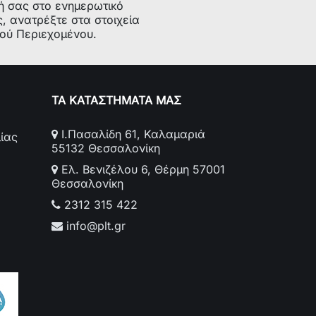
ή σας στο ενημερωτικό
ς, ανατρέξτε στα στοιχεία
κού Περιεχομένου.
nco MPR-035BK διαθέτει έξοδο ήχου 3.5
 σας τη δυνατότητα να συνδέσετε τα
ς.
ΤΑ ΚΑΤΑΣΤΗΜΑΤΑ ΜΑΣ
Ι.Πασαλίδη 61, Καλαμαριά
ίας
55132 Θεσσαλονίκη
Ελ. Βενιζέλου 6, Θέρμη 57001
Θεσσαλονίκη
2312 315 422
info@plt.gr