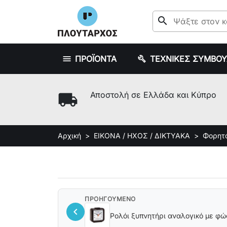
search
ΠΡΟΪΟΝΤΑ
ΤΕΧΝΙΚΕΣ ΣΥΜΒΟ
local_shipping
Αποστολή σε Ελλάδα και Κύπρο
Αρχική
ΕΙΚΟΝΑ / ΗΧΟΣ / ΔΙΚΤΥΑΚΑ
Φορητό
ΠΡΟΗΓΟΥΜΕΝΟ
chevron_left
Ρολόι ξυπνητήρι αναλογικό με 