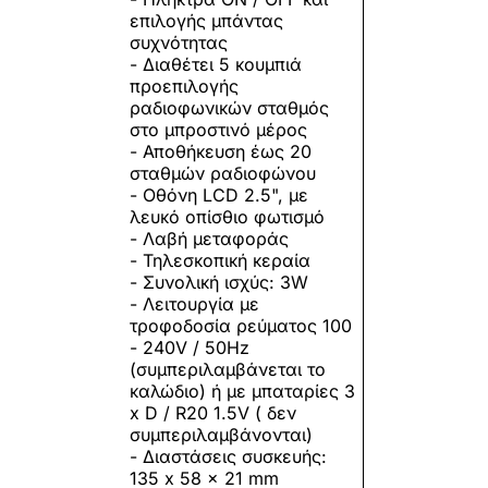
επιλογής μπάντας
συχνότητας
- Διαθέτει 5 κουμπιά
προεπιλογής
ραδιοφωνικών σταθμός
στο μπροστινό μέρος
- Αποθήκευση έως 20
σταθμών ραδιοφώνου
- Οθόνη LCD 2.5", με
λευκό οπίσθιο φωτισμό
- Λαβή μεταφοράς
- Τηλεσκοπική κεραία
- Συνολική ισχύς: 3W
- Λειτουργία με
τροφοδοσία ρεύματος 100
- 240V / 50Ηz
(συμπεριλαμβάνεται το
καλώδιο) ή με μπαταρίες 3
x D / R20 1.5V ( δεν
συμπεριλαμβάνονται)
- Διαστάσεις συσκευής:
135 x 58 x 21 mm