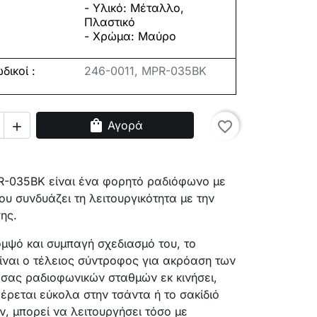
- Υλικό: Μέταλλο,
Πλαστικό
- Χρώμα: Μαύρο
δικοί :
246-0011, MPR-035BK
shopping_bag
Αγορά
favorite_border

R-035BK είναι ένα φορητό ραδιόφωνο με
υ συνδυάζει τη λειτουργικότητα με την
ης.
μψό και συμπαγή σχεδιασμό του, το
ναι ο τέλειος σύντροφος για ακρόαση των
σας ραδιοφωνικών σταθμών εκ κινήσει,
ρεται εύκολα στην τσάντα ή το σακίδιό
ν, μπορεί να λειτουργήσει τόσο με