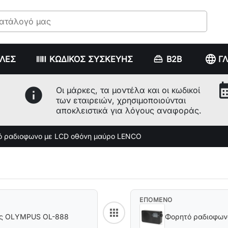
language
ΥΛΕΣ
ΚΩΔΙΚΟΣ ΣΥΣΚΕΥΗΣ
B2B
Γ
calenda
info
Οι μάρκες, τα μοντέλα και οι κωδικοί
των εταιρειών, χρησιμοποιούνται
αποκλειστικά για λόγους αναφοράς.
 ραδιοφωνο με LCD οθόνη μαύρο LENCO
ΕΠΟΜΕΝΟ
apps
Back to category
φώς OLYMPUS OL-888
Φορητό ραδιοφων