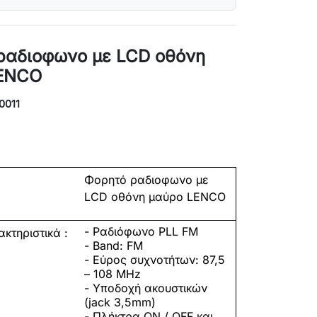
ραδιοφωνο με LCD οθόνη
LENCO
0011
γραφή:
Φορητό ραδιοφωνο με
LCD οθόνη μαύρο LENCO
- Ραδιόφωνο PLL FM
κτηριστικά :
- Band: FM
- Εύρος συχνοτήτων: 87,5
– 108 MHz
- Υποδοχή ακουστικών
(jack 3,5mm)
- Πλήκτρα ON / OFF και