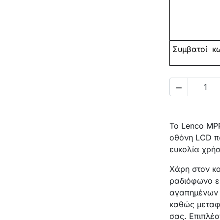
Συμβατοί
κω

Το Lenco MP
οθόνη LCD πο
ευκολία χρήσ
Χάρη στον κο
ραδιόφωνο εί
αγαπημένων 
καθώς μεταφέ
σας. Επιπλέο