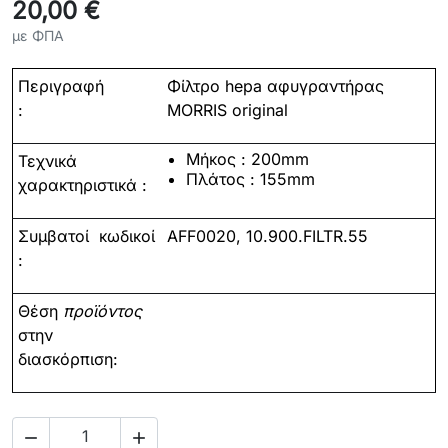
20,00 €
με ΦΠΑ
Περιγραφή
Φίλτρο hepa αφυγραντήρας
:
MORRIS original
Μήκος : 200
mm
Τεχνικά
Πλάτος :
15
5
mm
χαρακτηριστικά :
Συμβατοί
κωδικοί
AFF0020, 10.900.FILTR.55
:
Θέση
προϊόντος
στην
διασκόρπιση:

