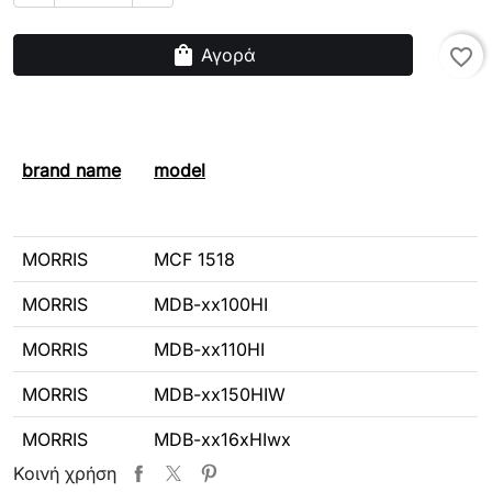
shopping_bag
Αγορά
favorite_border
brand name
model
MORRIS
MCF 1518
MORRIS
MDB-xx100HI
MORRIS
MDB-xx110HI
MORRIS
MDB-xx150HIW
MORRIS
MDB-xx16xHIwx
Κοινή χρήση