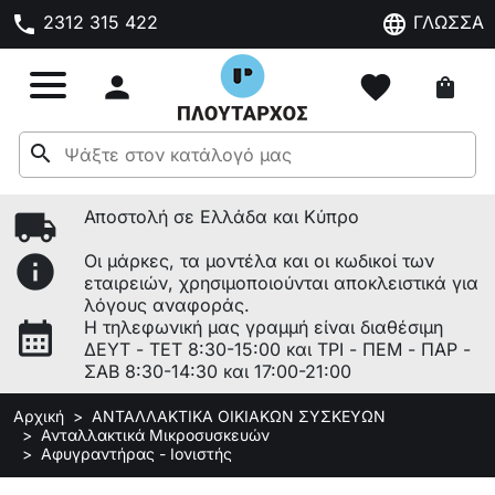
phone
language
2312 315 422
ΓΛΩΣΣΑ

favorite
shopping_bag
search
local_shipping
Αποστολή σε Ελλάδα και Κύπρο
info
Οι μάρκες, τα μοντέλα και οι κωδικοί των
εταιρειών, χρησιμοποιούνται αποκλειστικά για
λόγους αναφοράς.
calendar_month
Η τηλεφωνική μας γραμμή είναι διαθέσιμη
ΔΕΥΤ - ΤΕΤ 8:30-15:00 και ΤΡΙ - ΠΕΜ - ΠΑΡ -
ΣΑΒ 8:30-14:30 και 17:00-21:00
Αρχική
ΑΝΤΑΛΛΑΚΤΙΚΑ ΟΙΚΙΑΚΩΝ ΣΥΣΚΕΥΩΝ
Ανταλλακτικά Μικροσυσκευών
Αφυγραντήρας - Ιονιστής