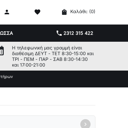

favorite
shopping_bag
Καλάθι:
(0)
phone
ΛΩΣΣΑ
2312 315 422
r_month
Η τηλεφωνική μας γραμμή είναι
διαθέσιμη ΔΕΥΤ - ΤΕΤ 8:30-15:00 και
ΤΡΙ - ΠΕΜ - ΠΑΡ - ΣΑΒ 8:30-14:30
και 17:00-21:00
στήρων
chevron_right