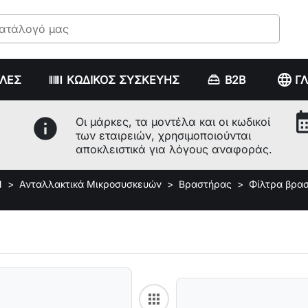
language
ΥΛΕΣ
ΚΩΔΙΚΟΣ ΣΥΣΚΕΥΗΣ
B2B
Γ
calenda
info
Οι μάρκες, τα μοντέλα και οι κωδικοί
των εταιρειών, χρησιμοποιούνται
αποκλειστικά για λόγους αναφοράς.
Ν
Ανταλλακτικά Μικροσυσκευών
Βραστήρας
Φίλτρα βρα
apps
Back to category