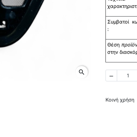
χαρακτηριστι
Συμβατοί
κω
:
Θέση
προϊό
στην διασκό
search

Κοινή χρήση