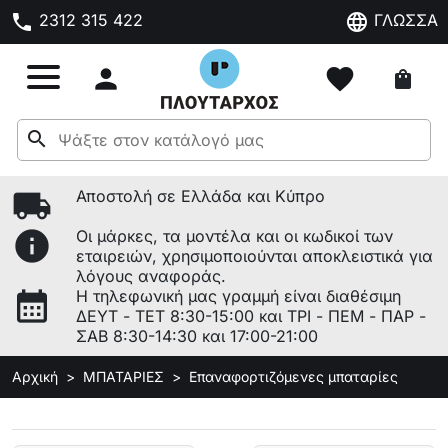
phone
language
2312 315 422
ΓΛΩΣΣΑ

favorite
shopping_bag
search
local_shipping
Αποστολή σε Ελλάδα και Κύπρο
info
Οι μάρκες, τα μοντέλα και οι κωδικοί των
εταιρειών, χρησιμοποιούνται αποκλειστικά για
λόγους αναφοράς.
calendar_month
Η τηλεφωνική μας γραμμή είναι διαθέσιμη
ΔΕΥΤ - ΤΕΤ 8:30-15:00 και ΤΡΙ - ΠΕΜ - ΠΑΡ -
ΣΑΒ 8:30-14:30 και 17:00-21:00
Αρχική
ΜΠΑΤΑΡΙΕΣ
Επαναφορτιζόμενες μπαταρίες