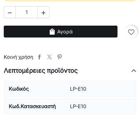


shopping_bag
Αγορά
favorite_border
Κοινή χρήση
Λεπτομέρειες προϊόντος
Κωδικός
LP-E10
Κωδ.Κατασκευαστή
LP-E10