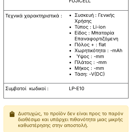
FUJICELL
Συσκευή
:
Γενικής
Τεχνικά χαρακτηριστικά :
Χρήσης
Τύπος :
Li
-
ion
Είδος : Μπαταρία
Επαναφορτιζόμενη
Πόλος +
: flat
Χωρητικότητα : -mAh
Ύψος : -
mm
Πλάτος :
-
mm
Μήκος : -mm
Τάση: -V(DC)
Συμβατοί
κωδικοί :
LP-E10
shopping_bag
Δυστυχώς, το προϊόν δεν είναι προς το παρόν
διαθέσιμο και υπάρχει πιθανότητα μιας μικρής
καθυστέρησης στην αποστολή.