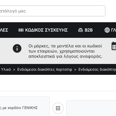
language
ΥΛΕΣ
ΚΩΔΙΚΟΣ ΣΥΣΚΕΥΗΣ
B2B
Γ
calenda
info
Οι μάρκες, τα μοντέλα και οι κωδικοί
των εταιρειών, χρησιμοποιούνται
αποκλειστικά για λόγους αναφοράς.
 Υλικό
Ενδιάμεσοι διακόπτες πορτατίφ
Ενδιάμεσος διακόπτ
apps
ς με κορδόνι ΓΕΝΙΚΗΣ
Back to category