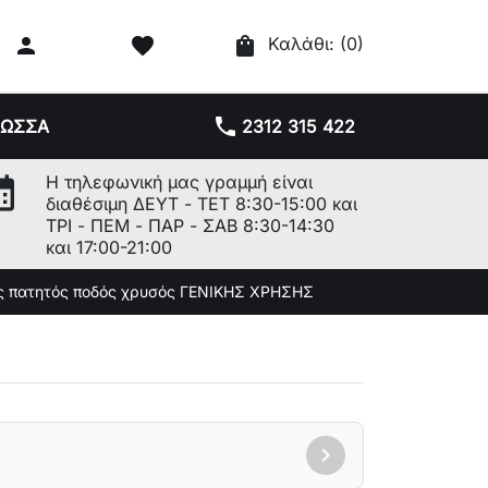

favorite
shopping_bag
Καλάθι:
(0)
phone
ΛΩΣΣΑ
2312 315 422
r_month
Η τηλεφωνική μας γραμμή είναι
διαθέσιμη ΔΕΥΤ - ΤΕΤ 8:30-15:00 και
ΤΡΙ - ΠΕΜ - ΠΑΡ - ΣΑΒ 8:30-14:30
και 17:00-21:00
ης πατητός ποδός χρυσός ΓΕΝΙΚΗΣ ΧΡΗΣΗΣ
chevron_right