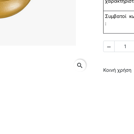
χαρακτηριστ
Συμβατοί
κω
:

search
Κοινή χρήση