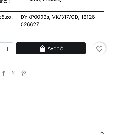
ικά
:
δικοί
DYK
P
0003s
,
VK/317/GD, 18126-
026627
shopping_bag
Αγορά
favorite_border
