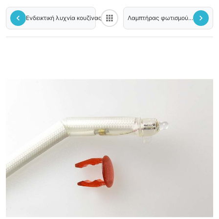
chevron_left
apps
chevron_right
Ενδεικτική λυχνία κουζίνας
Λαμπτήρας φωτισμού
Back to category
KORTING/HISENSE/GORENJE
με πλακέτα LED
original
ψυγείου
BOSCH/SIEMENS
original