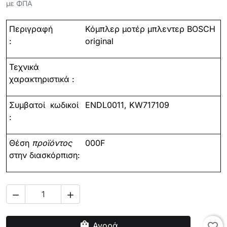
με ΦΠΑ
Περιγραφή
Κόμπλερ
μοτέρ
μπλεντερ
BOSCH
:
original
Τεχνικά
χαρακτηριστικά :
Συμβατοί
κωδικοί
ENDL0011, KW717109
:
Θέση
προϊόντος
000F
στην διασκόρπιση:


shopping_bag
Αγορά
favorite_border