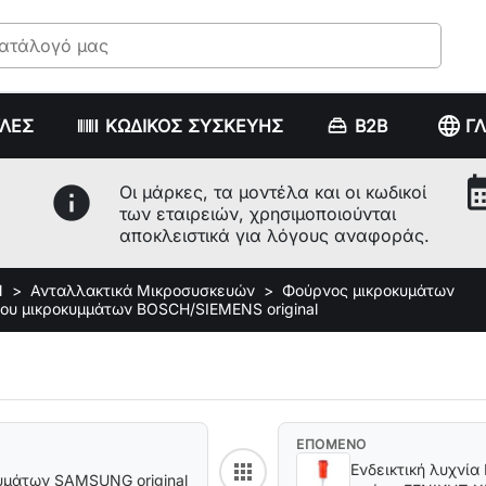
language
ΥΛΕΣ
ΚΩΔΙΚΟΣ ΣΥΣΚΕΥΗΣ
B2B
Γ
calenda
info
Οι μάρκες, τα μοντέλα και οι κωδικοί
των εταιρειών, χρησιμοποιούνται
αποκλειστικά για λόγους αναφοράς.
Ν
Ανταλλακτικά Μικροσυσκευών
Φούρνος μικροκυμάτων
ου μικροκυμμάτων BOSCH/SIEMENS original
ΕΠΟΜΕΝΟ
apps
Ενδεικτική λυχνία
Back to category
υμάτων SAMSUNG original