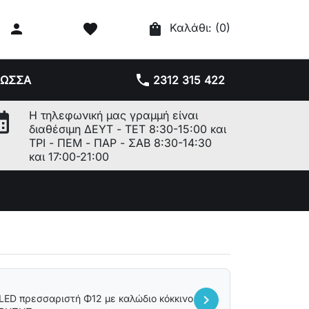

favorite
shopping_bag
Καλάθι:
(0)
phone
ΛΩΣΣΑ
2312 315 422
r_month
Η τηλεφωνική μας γραμμή είναι
διαθέσιμη ΔΕΥΤ - ΤΕΤ 8:30-15:00 και
ΤΡΙ - ΠΕΜ - ΠΑΡ - ΣΑΒ 8:30-14:30
και 17:00-21:00
chevron_right
 LED πρεσσαριστή Φ12 με καλώδιο κόκκινο