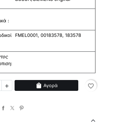
κά :
δικοί
FMEL0001, 00183578, 183578
ντος
ρπιση:
shopping_bag
Αγορά
favorite_border
