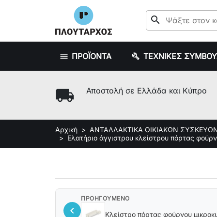
search
ΠΡΟΪΟΝΤΑ
ΤΕΧΝΙΚΕΣ ΣΥΜΒΟ
local_shipping
Αποστολή σε Ελλάδα και Κύπρο
Αρχική
ΑΝΤΑΛΛΑΚΤΙΚΑ ΟΙΚΙΑΚΩΝ ΣΥΣΚΕΥΩ
Ελατήριο άγγιστρου κλείστρου πόρτας φούρν
ΠΡΟΗΓΟΥΜΕΝΟ
chevron_left
Κλείστρο πόρτας φούρνου μικροκ