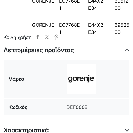
GORENJE
EC7768E-
E44X2-
695126
1
E34
00
GORENJE
EC7768E-
E44X2-
695259
1
E34
00
Κοινή χρήση
EC7768
1
Λεπτομέρειες προϊόντος
GORENJE
EC7768E-
E44X2-
695259
NO
E34
00
EC7768
Μάρκα
NO
GORENJE
EC7768E-
E44V2.3-
635844
Κωδικός
DEF0008
SW
E33
00
GORENJE
EC7768E-
E44V2.3-
695140
Χαρακτηριστικά
SW-1
E34
01