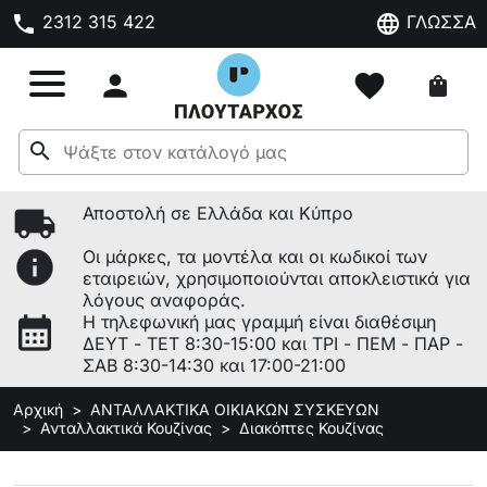
phone
language
2312 315 422
ΓΛΩΣΣΑ

favorite
shopping_bag
search
local_shipping
Αποστολή σε Ελλάδα και Κύπρο
info
Οι μάρκες, τα μοντέλα και οι κωδικοί των
εταιρειών, χρησιμοποιούνται αποκλειστικά για
λόγους αναφοράς.
calendar_month
Η τηλεφωνική μας γραμμή είναι διαθέσιμη
ΔΕΥΤ - ΤΕΤ 8:30-15:00 και ΤΡΙ - ΠΕΜ - ΠΑΡ -
ΣΑΒ 8:30-14:30 και 17:00-21:00
Αρχική
ΑΝΤΑΛΛΑΚΤΙΚΑ ΟΙΚΙΑΚΩΝ ΣΥΣΚΕΥΩΝ
Ανταλλακτικά Κουζίνας
Διακόπτες Κουζίνας