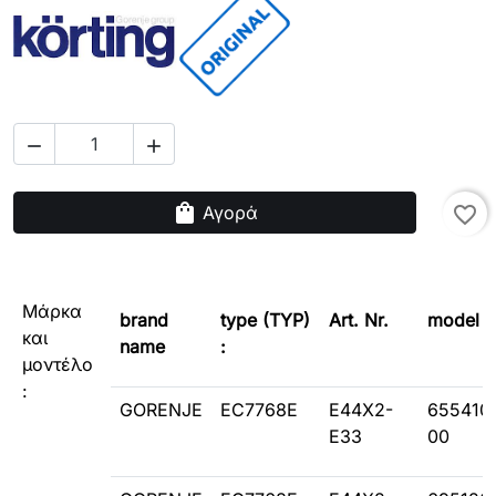


shopping_bag
Αγορά
favorite_border
Μάρκα
brand
type (TYP)
Art. Nr.
model
και
name
:
μοντέλο
:
GORENJE
EC7768E
E44X2-
655410
E33
00