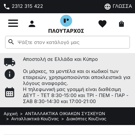
phone
language
2312 315 422
ΓΛΩΣΣΑ

favorite
shopping_bag
search
local_shipping
Αποστολή σε Ελλάδα και Κύπρο
info
Οι μάρκες, τα μοντέλα και οι κωδικοί των
εταιρειών, χρησιμοποιούνται αποκλειστικά για
λόγους αναφοράς.
calendar_month
Η τηλεφωνική μας γραμμή είναι διαθέσιμη
ΔΕΥΤ - ΤΕΤ 8:30-15:00 και ΤΡΙ - ΠΕΜ - ΠΑΡ -
ΣΑΒ 8:30-14:30 και 17:00-21:00
Αρχική
ΑΝΤΑΛΛΑΚΤΙΚΑ ΟΙΚΙΑΚΩΝ ΣΥΣΚΕΥΩΝ
Ανταλλακτικά Κουζίνας
Διακόπτες Κουζίνας