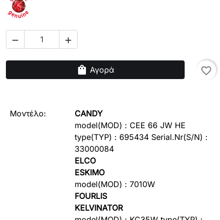


shopping_bag
Αγορά
favorite_border
Μοντέλο:
CANDY
model(MOD) :
CEE 66 JW HE
type(TYP) :
695434
Serial.Nr(S/N)
:
33000084
ELCO
ESKIMO
model(MOD) :
7010W
FOURLIS
KELVINATOR
model(MOD) :
KC35W
type(TYP) :