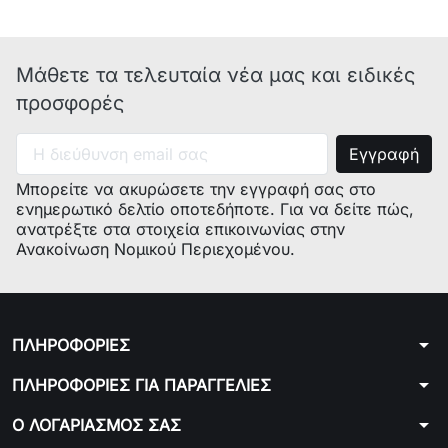
Παρατηρήσεις:
DEF0006, 04.2.00.007, 41570, 20-
103130, 617740, 01.50.15.11,
3838786177404, 21.10.04.12.,
Μάθετε τα τελευταία νέα μας και ειδικές
11HE023, 296333, 11HE023
προσφορές
Μπορείτε να ακυρώσετε την εγγραφή σας στο
ενημερωτικό δελτίο οποτεδήποτε. Για να δείτε πώς,
ανατρέξτε στα στοιχεία επικοινωνίας στην
Ανακοίνωση Νομικού Περιεχομένου.
arrow_drop_down
ΠΛΗΡΟΦΟΡΙΕΣ
arrow_drop_down
ΠΛΗΡΟΦΟΡΙΕΣ ΓΙΑ ΠΑΡΑΓΓΕΛΙΕΣ
arrow_drop_down
Ο ΛΟΓΑΡΙΑΣΜΟΣ ΣΑΣ