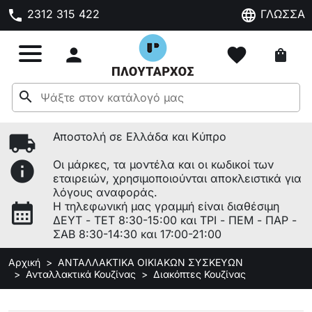
phone
language
2312 315 422
ΓΛΩΣΣΑ

favorite
shopping_bag
search
local_shipping
Αποστολή σε Ελλάδα και Κύπρο
info
Οι μάρκες, τα μοντέλα και οι κωδικοί των
εταιρειών, χρησιμοποιούνται αποκλειστικά για
λόγους αναφοράς.
calendar_month
Η τηλεφωνική μας γραμμή είναι διαθέσιμη
ΔΕΥΤ - ΤΕΤ 8:30-15:00 και ΤΡΙ - ΠΕΜ - ΠΑΡ -
ΣΑΒ 8:30-14:30 και 17:00-21:00
Αρχική
ΑΝΤΑΛΛΑΚΤΙΚΑ ΟΙΚΙΑΚΩΝ ΣΥΣΚΕΥΩΝ
Ανταλλακτικά Κουζίνας
Διακόπτες Κουζίνας