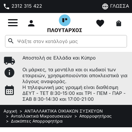
phone
language
2312 315 422
ΓΛΩΣΣΑ

favorite
shopping_bag
search
local_shipping
Αποστολή σε Ελλάδα και Κύπρο
info
Οι μάρκες, τα μοντέλα και οι κωδικοί των
εταιρειών, χρησιμοποιούνται αποκλειστικά για
λόγους αναφοράς.
calendar_month
Η τηλεφωνική μας γραμμή είναι διαθέσιμη
ΔΕΥΤ - ΤΕΤ 8:30-15:00 και ΤΡΙ - ΠΕΜ - ΠΑΡ -
ΣΑΒ 8:30-14:30 και 17:00-21:00
Αρχική
ΑΝΤΑΛΛΑΚΤΙΚΑ ΟΙΚΙΑΚΩΝ ΣΥΣΚΕΥΩΝ
Ανταλλακτικά Μικροσυσκευών
Απορροφητήρας
Διακόπτες Απορροφητήρα