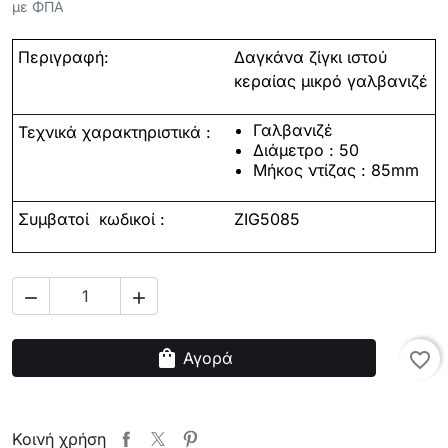
με ΦΠΑ
Περιγραφή:
Δαγκάνα ζίγκι ιστού
κεραίας μικρό γαλβανιζέ
Γαλβανιζέ
Τεχνικά χαρακτηριστικά :
Διάμετρο : 50
Μήκος ντίζας
: 85
mm
Συμβατοί
κωδικοί :
ZIG5085


shopping_bag
Αγορά
favorite_border
Κοινή χρήση