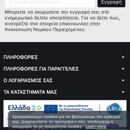
Μπορείτε να ακυρώσετε την εγγραφή σας στο
ενημερωτικό δελτίο οποτεδήποτε. Για να δείτε πώς,
ανατρέξτε στα στοιχεία επικοινωνίας στην
Ανακοίνωση Νομικού Περιεχομένου.
arrow_drop_down
ΠΛΗΡΟΦΟΡΙΕΣ
arrow_drop_down
ΠΛΗΡΟΦΟΡΙΕΣ ΓΙΑ ΠΑΡΑΓΓΕΛΙΕΣ
arrow_drop_down
Ο ΛΟΓΑΡΙΑΣΜΟΣ ΣΑΣ
arrow_drop_down
ΤΑ ΚΑΤΑΣΤΗΜΑΤΑ ΜΑΣ
Χρησιμοποιούμε cookies για να βελτιώσουμε την εμπειρία
σας. Διαχειριστείτε τις προτιμήσεις σας, αποδεχτείτε ή
απορρίψτε τα μη απαραίτητα cookies.
Learn more
© 2026 - ploutarxoselectronics.gr