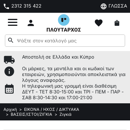
phone
language
2312 315 422
ΓΛΩΣΣΑ

favorite
shopping_bag
search
local_shipping
Αποστολή σε Ελλάδα και Κύπρο
info
Οι μάρκες, τα μοντέλα και οι κωδικοί των
εταιρειών, χρησιμοποιούνται αποκλειστικά για
λόγους αναφοράς.
calendar_month
Η τηλεφωνική μας γραμμή είναι διαθέσιμη
ΔΕΥΤ - ΤΕΤ 8:30-15:00 και ΤΡΙ - ΠΕΜ - ΠΑΡ -
ΣΑΒ 8:30-14:30 και 17:00-21:00
Αρχική
ΕΙΚΟΝΑ / ΗΧΟΣ / ΔΙΚΤΥΑΚΑ
ΒΑΣΕΙΣ/ΙΣΤΟΙ/ΖΙΓΚΙΑ
Ζιγκιά