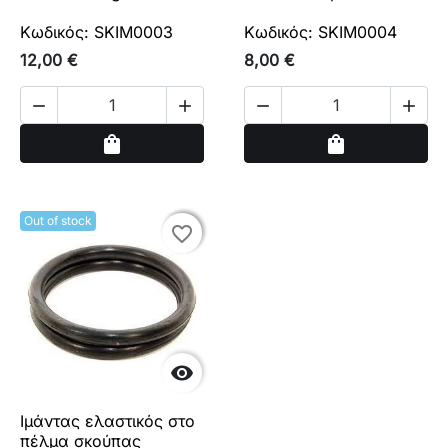
Κωδικός: SKIM0003
Κωδικός: SKIM0004
12,00 €
8,00 €




Αγορά
Αγορά
shopping_bag
shopping_bag
Out of stock
favorite_border
favorite_border

Ιμάντας ελαστικός στο
πέλμα σκούπας