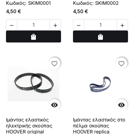
Κωδικός: SKIM0001
Κωδικός: SKIM0002
4,50 €
4,50 €




Αγορά
Αγορά
shopping_bag
shopping_bag
favorite_border
favorite_border
favorite_border
favorite_border


Ιμάντας ελαστικός
Ιμάντας ελαστικός στο
ηλεκτρικής σκούπας
πέλμα σκούπας
HOOVER original
HOOVER replica