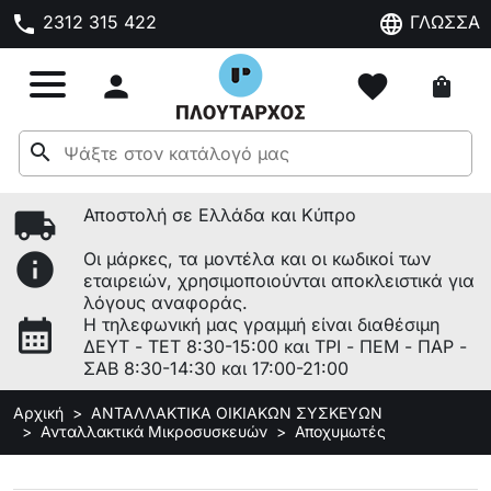
phone
language
2312 315 422
ΓΛΩΣΣΑ

favorite
shopping_bag
search
local_shipping
Αποστολή σε Ελλάδα και Κύπρο
info
Οι μάρκες, τα μοντέλα και οι κωδικοί των
εταιρειών, χρησιμοποιούνται αποκλειστικά για
λόγους αναφοράς.
calendar_month
Η τηλεφωνική μας γραμμή είναι διαθέσιμη
ΔΕΥΤ - ΤΕΤ 8:30-15:00 και ΤΡΙ - ΠΕΜ - ΠΑΡ -
ΣΑΒ 8:30-14:30 και 17:00-21:00
Αρχική
ΑΝΤΑΛΛΑΚΤΙΚΑ ΟΙΚΙΑΚΩΝ ΣΥΣΚΕΥΩΝ
Ανταλλακτικά Μικροσυσκευών
Αποχυμωτές