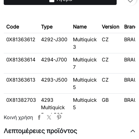
Code
Type
Name
Version
Brand
0X81363612
4292-J300
Multiquick
CZ
BRAU
3
0X81363614
4294-J700
Multiquick
CZ
BRAU
7
0X81363613
4293-J500
Multiquick
CZ
BRAU
5
0X81382703
4293
Multiquick
GB
BRAU
Multiquick
5
5 - J 500,
Κοινή χρήση
black/silver
Λεπτομέρειες προϊόντος
0X81382704
4294
Multiquick
GB
BRAU