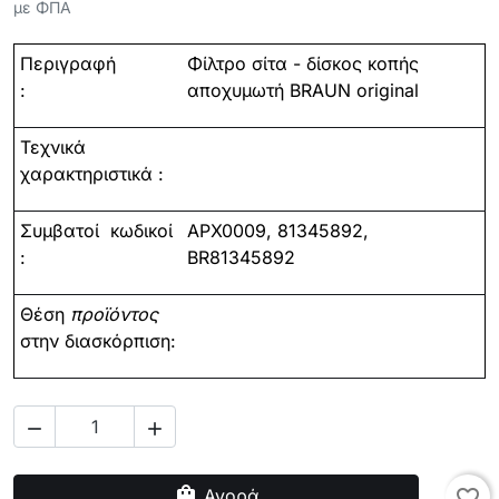
με ΦΠΑ
Περιγραφή
Φίλτρο σίτα - δίσκος κοπής
:
αποχυμωτή BRAUN original
Τεχνικά
χαρακτηριστικά :
Συμβατοί
κωδικοί
APX0009,
81345892,
:
BR81345892
Θέση
προϊόντος
στην διασκόρπιση:


shopping_bag
Αγορά
favorite_border