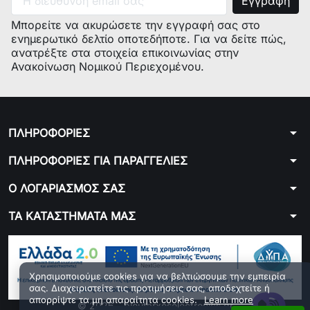
0X22511004
4293-
4293-
GB
BRAU
Μπορείτε να ακυρώσετε την εγγραφή σας στο
J500WH
J500WH
ενημερωτικό δελτίο οποτεδήποτε. Για να δείτε πώς,
JC
ανατρέξτε στα στοιχεία επικοινωνίας στην
BRAUN
Ανακοίνωση Νομικού Περιεχομένου.
GB
0X81300159
4292-J300
4292-
INT
BRAU
J300 JC
arrow_drop_down
ΠΛΗΡΟΦΟΡΙΕΣ
BRAUN
BK MULTI
arrow_drop_down
ΠΛΗΡΟΦΟΡΙΕΣ ΓΙΑ ΠΑΡΑΓΓΕΛΙΕΣ
(INT)
arrow_drop_down
Ο ΛΟΓΑΡΙΑΣΜΟΣ ΣΑΣ
0X81300164
4293-J500
4293-
INT
BRAU
arrow_drop_down
ΤΑ ΚΑΤΑΣΤΗΜΑΤΑ ΜΑΣ
J500 JC
BRAUN
BK MULTI
INT
Χρησιμοποιούμε cookies για να βελτιώσουμε την εμπειρία
σας. Διαχειριστείτε τις προτιμήσεις σας, αποδεχτείτε ή
0X81300154
4292-J300
4292-
GB
BRAU
απορρίψτε τα μη απαραίτητα cookies.
Learn more
© 2026 - ploutarxoselectronics.gr