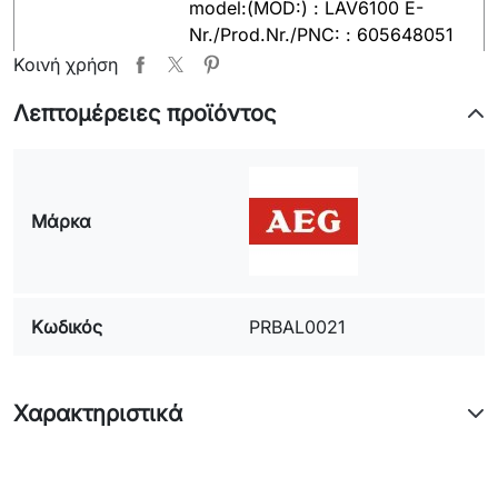
model:(MOD:) : LAV6100 E-
Nr./Prod.Nr./PNC: : 605648051
00
Κοινή χρήση
ELECTROLUX
Λεπτομέρειες προϊόντος
ZANUSSI
ZOPPAS
Μοντέλο:
Μάρκα
Κωδικός
κατασκευαστή:
Κωδικός
PRBAL0021
Παρατηρήσεις:
PRBAL0021, 8996452382808,
31.01.09.30., 8996451752601,
Χαρακτηριστικά
D120079,