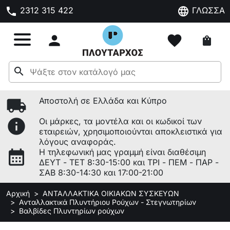
phone
language
2312 315 422
ΓΛΩΣΣΑ

favorite
shopping_bag
search
local_shipping
Αποστολή σε Ελλάδα και Κύπρο
info
Οι μάρκες, τα μοντέλα και οι κωδικοί των
εταιρειών, χρησιμοποιούνται αποκλειστικά για
λόγους αναφοράς.
calendar_month
Η τηλεφωνική μας γραμμή είναι διαθέσιμη
ΔΕΥΤ - ΤΕΤ 8:30-15:00 και ΤΡΙ - ΠΕΜ - ΠΑΡ -
ΣΑΒ 8:30-14:30 και 17:00-21:00
Αρχική
ΑΝΤΑΛΛΑΚΤΙΚΑ ΟΙΚΙΑΚΩΝ ΣΥΣΚΕΥΩΝ
Ανταλλακτικά Πλυντήριου Ρούχων - Στεγνωτηρίων
Βαλβίδες Πλυντηρίων ρούχων