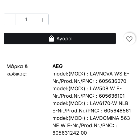


shopping_bag
Αγορά
favorite_border
Μάρκα &
AEG
κωδικός:
model:(MOD:) : LAVNOVA WS E-
Nr./Prod.Nr./PNC: : 605636070
model:(MOD:) : LAV508 W E-
Nr./Prod.Nr./PNC: : 605636101
model:(MOD:) : LAV6170-W NLB
E-Nr./Prod.Nr./PNC: : 605648561
model:(MOD:) : LAVDOMINA 563
NE W E-Nr./Prod.Nr./PNC: :
605631242 00