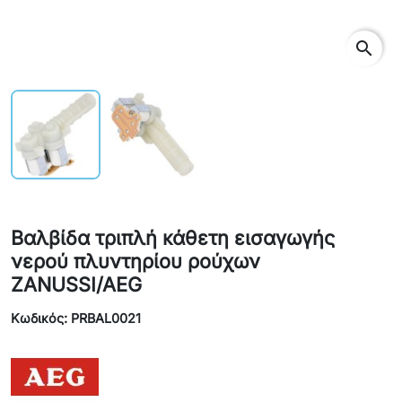
search
Βαλβίδα τριπλή κάθετη εισαγωγής
νερού πλυντηρίου ρούχων
ZANUSSI/AEG
Κωδικός: PRBAL0021