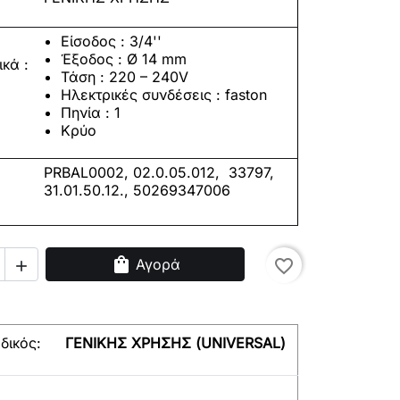
Είσοδος : 3/4''
Έξοδος : Ø 14 mm
ικά
:
Τάση : 220 – 240V
Ηλεκτρικές συνδέσεις : faston
Πηνία : 1
Κρύο
PRBAL0002, 02.0.05.012, 33797,
31.01.50.12., 50269347006
shopping_bag
Αγορά
favorite_border

δικός:
ΓΕΝΙΚΗΣ ΧΡΗΣΗΣ (UNIVERSAL)