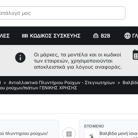
language
ΥΛΕΣ
ΚΩΔΙΚΟΣ ΣΥΣΚΕΥΗΣ
B2B
Γ
calenda
info
Οι μάρκες, τα μοντέλα και οι κωδικοί
των εταιρειών, χρησιμοποιούνται
αποκλειστικά για λόγους αναφοράς.
Ν
Ανταλλακτικά Πλυντήριου Ρούχων - Στεγνωτηρίων
Βαλβίδ
ρίου ρούχων/πιάτων ΓΕΝΙΚΗΣ ΧΡΗΣΗΣ
ΕΠΟΜΕΝΟ
apps
ού πλυντηρίου ρούχων/
Βαλβίδα μονή ίσι
Back to category