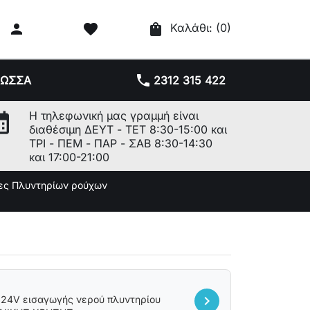

favorite
shopping_bag
Καλάθι:
(0)
phone
ΛΩΣΣΑ
2312 315 422
r_month
Η τηλεφωνική μας γραμμή είναι
διαθέσιμη ΔΕΥΤ - ΤΕΤ 8:30-15:00 και
ΤΡΙ - ΠΕΜ - ΠΑΡ - ΣΑΒ 8:30-14:30
και 17:00-21:00
ες Πλυντηρίων ρούχων
chevron_right
α 24V εισαγωγής νερού πλυντηρίου