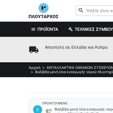
search
ΠΡΟΪΟΝΤΑ
ΤΕΧΝΙΚΕΣ ΣΥΜΒΟ
local_shipping
Αποστολή σε Ελλάδα και Κύπρο
Αρχική
ΑΝΤΑΛΛΑΚΤΙΚΑ ΟΙΚΙΑΚΩΝ ΣΥΣΚΕΥΩ
Βαλβίδα μονή ίσια εισαγωγής νερού πλυντη
ΠΡΟΗΓΟΥΜΕΝΟ
chevron_left
Βαλβίδα μονή ίσια εισαγωγής νερ