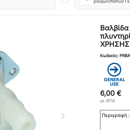
ρούχων/πιάτων Γ
Βαλβίδα 
πλυντηρ
ΧΡΗΣΗΣ
Κωδικός: PRB
6,00 €
με ΦΠΑ
Περιγραφή :
Next