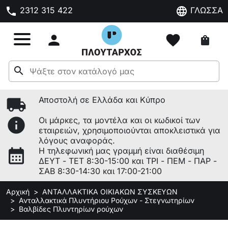
phone
language
2312 315 422
ΓΛΩΣΣΑ

favorite
shopping_bag
search
local_shipping
Αποστολή σε Ελλάδα και Κύπρο
info
Οι μάρκες, τα μοντέλα και οι κωδικοί των
εταιρειών, χρησιμοποιούνται αποκλειστικά για
λόγους αναφοράς.
calendar_month
Η τηλεφωνική μας γραμμή είναι διαθέσιμη
ΔΕΥΤ - ΤΕΤ 8:30-15:00 και ΤΡΙ - ΠΕΜ - ΠΑΡ -
ΣΑΒ 8:30-14:30 και 17:00-21:00
Αρχική
ΑΝΤΑΛΛΑΚΤΙΚΑ ΟΙΚΙΑΚΩΝ ΣΥΣΚΕΥΩΝ
Ανταλλακτικά Πλυντήριου Ρούχων - Στεγνωτηρίων
Βαλβίδες Πλυντηρίων ρούχων