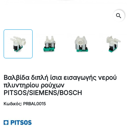
search
Βαλβίδα διπλή ίσια εισαγωγής νερού
πλυντηρίου ρούχων
PITSOS/SIEMENS/BOSCH
Κωδικός: PRBAL0015