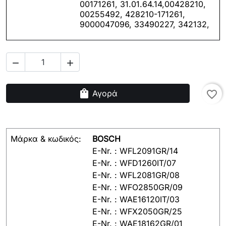
00171261, 31.01.64.14,00428210,
00255492, 428210-171261,
9000047096, 33490227, 342132,


shopping_bag
Αγορά
favorite_border
Μάρκα & κωδικός:
BOSCH
E-Nr. : WFL2091GR/14
E-Nr. : WFD1260IT/07
E-Nr. : WFL2081GR/08
E-Nr. : WFO2850GR/09
E-Nr. : WAE16120IT/03
E-Nr. : WFX2050GR/25
E-Nr. :
WAE18162GR/01