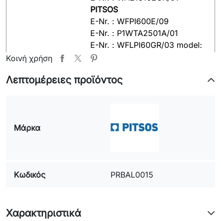
PITSOS
E-Nr. : WFPI600E/09
E-Nr. : P1WTA2501A/01
E-Nr. : WFLPI60GR/03 model:
(MOD:) : BIG7+
Κοινή χρήση
E-Nr. : WFDPI80GR/01 model:
Λεπτομέρειες προϊόντος
(MOD:) : VARIO ELECTRONIC
800
E-Nr. : P1WTA2601A/01 model:
(MOD:) : VARIO700
Μάρκα
E-Nr. : WXPI601E/04
E-Nr. : WXP600B6/01
E-Nr. : WFLPI60GR/02 model:
(MOD:) : BIG7+
Κωδικός
PRBAL0015
E-Nr. : WFL1650GR/10
E-Nr. : WFPI600D/16 model:
(MOD:) : VARIO PLUS 600 D
E-Nr. : WFBPI02GR/33
Χαρακτηριστικά