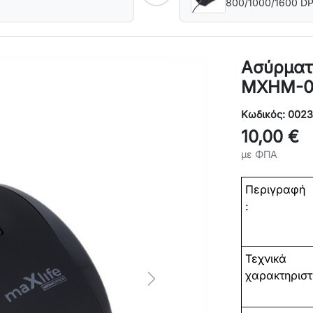
800/1000/1600 DP
Ασύρματο
MXHM-02
Κωδικός: 0023
10,00 €
με ΦΠΑ
Περιγραφή
:
Τεχνικά
χαρακτηριστι
Next