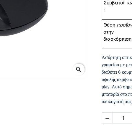
Συμβατοί
κω
:
Θέση
προϊό
στην
διασκόρπιση
Ασύρτητη οπτικ
γραφείου με με
search
διαθέτει 6 κου
υψηλής ακρίβεια
play. Αυτό σημα
μπαταρία στο π
υπολογιστή σας 
