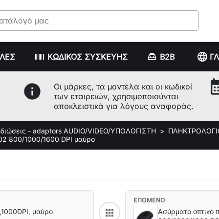
language
ΥΛΕΣ
ΚΩΔΙΚΟΣ ΣΥΣΚΕΥΗΣ
B2B
Γ
calenda
info
Οι μάρκες, τα μοντέλα και οι κωδικοί
των εταιρειών, χρησιμοποιούνται
αποκλειστικά για λόγους αναφοράς.
διώσεις - adaptors AUDIO/VIDEO/ΥΠΟΛΟΓΙΣΤΗ
ΠΛΗΚΤΡΟΛΟΓΙ
02 800/1000/1600 DPI μαύρο
ΕΠΟΜΕΝΟ
apps
ό,1000DPI, μαύρο
Ασύρματο οπτικό 
Back to category