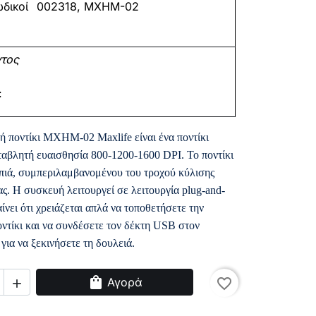
δικοί
002318
,
MXHM-02
ντος
:
ή ποντίκι MXHM-02 Maxlife είναι ένα ποντίκι
ταβλητή ευαισθησία 800-1200-1600 DPI. Το ποντίκι
μπιά, συμπεριλαμβανομένου του τροχού κύλισης
ς. Η συσκευή λειτουργεί σε λειτουργία plug-and-
ίνει ότι χρειάζεται απλά να τοποθετήσετε την
οντίκι και να συνδέσετε τον δέκτη USB στον
για να ξεκινήσετε τη δουλειά.
shopping_bag
Αγορά
favorite_border
