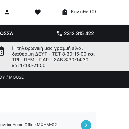

favorite
shopping_bag
Καλάθι:
(0)
phone
ΛΩΣΣΑ
2312 315 422
r_month
Η τηλεφωνική μας γραμμή είναι
διαθέσιμη ΔΕΥΤ - ΤΕΤ 8:30-15:00 και
ΤΡΙ - ΠΕΜ - ΠΑΡ - ΣΑΒ 8:30-14:30
και 17:00-21:00
ΟΥ / MOUSE
chevron_right
ποντίκι Home Office MXHM-02