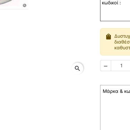
κωδικοί
:
shopping_bag
Δυστυχ
διαθέσ
καθυστ

search
Μάρκα & κω