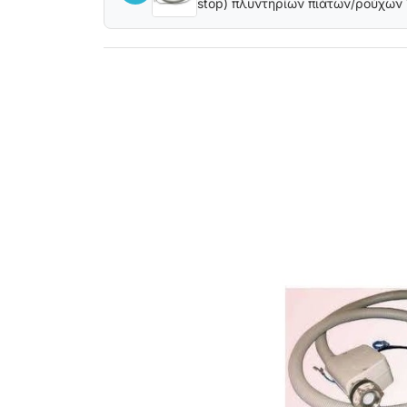
stop) πλυντηρίων πιάτων/ρούχω