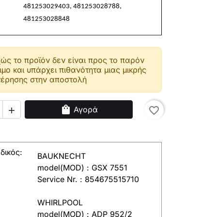
481253029403, 481253028788,
481253028848
ώς το προϊόν δεν είναι προς το παρόν
ιμο και υπάρχει πιθανότητα μιας μικρής
έρησης στην αποστολή
shopping_bag
Αγορά
favorite_border

δικός:
BAUKNECHT
model(MOD) : GSX 7551
Service Nr. : 854675515710
WHIRLPOOL
model(MOD) : ADP 952/2