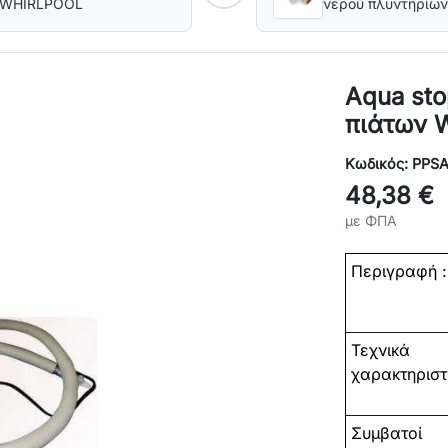
ν WHIRLPOOL
νερού πλυντηρίων
PITSOS/SIEMENS
Aqua st
πιάτων W
Κωδικός: PPS
48,38 €
με ΦΠΑ
Περιγραφή :
Τεχνικά
χαρακτηριστ
Συμβατοί