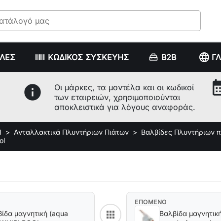
language
ΥΛΕΣ
ΚΩΔΙΚΟΣ ΣΥΣΚΕΥΗΣ
B2B
Γ
calenda
info
Οι μάρκες, τα μοντέλα και οι κωδικοί
των εταιρειών, χρησιμοποιούνται
αποκλειστικά για λόγους αναφοράς.
Ν
Ανταλλακτικά Πλυντήριων Πιάτων
Βαλβίδες Πλυντήριων π
ol
ΕΠΟΜΕΝΟ
apps
ίδα μαγνητική (aqua
Βαλβίδα μαγνητικ
Back to category