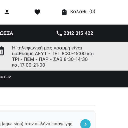

favorite
shopping_bag
Καλάθι:
(0)
phone
ΛΩΣΣΑ
2312 315 422
r_month
Η τηλεφωνική μας γραμμή είναι
διαθέσιμη ΔΕΥΤ - ΤΕΤ 8:30-15:00 και
ΤΡΙ - ΠΕΜ - ΠΑΡ - ΣΑΒ 8:30-14:30
και 17:00-21:00
ιάτων
chevron_right
ή (aqua stop) στον σωλήνα εισαγωγής