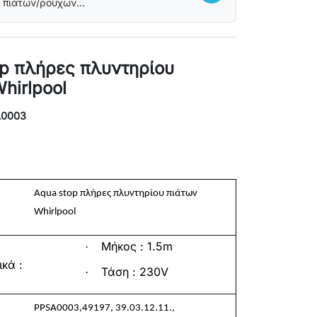
 πιάτων/ρούχων
/BOSCH
op πλήρες πλυντηρίου
hirlpool
A0003
Aqua stop
πλήρες
πλυντηρίου
πιάτων
Whirlpool
Μήκος : 1.5
m
·
ικά
:
Τάση : 230
V
·
PPSA0003,49197, 39.03.12.11.,