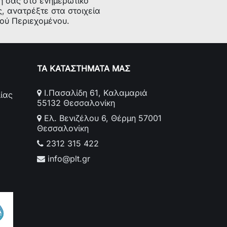
ή σας στο ενημερωτικό
ις:
PPSA0003,49197, 39.03.12.11.,
ς, ανατρέξτε στα στοιχεία
481253029403, 481253028788,
κού Περιεχομένου.
481253028848
ΤΑ ΚΑΤΑΣΤΗΜΑΤΑ ΜΑΣ
Ι.Πασαλίδη 61, Καλαμαριά
ίας
55132 Θεσσαλονίκη
Ελ. Βενιζέλου 6, Θέρμη 57001
Θεσσαλονίκη
2312 315 422
info@plt.gr