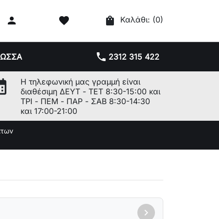

favorite
shopping_bag
Καλάθι:
(0)
phone
ΛΩΣΣΑ
2312 315 422
r_month
Η τηλεφωνική μας γραμμή είναι
διαθέσιμη ΔΕΥΤ - ΤΕΤ 8:30-15:00 και
ΤΡΙ - ΠΕΜ - ΠΑΡ - ΣΑΒ 8:30-14:30
και 17:00-21:00
άτων
chevron_right