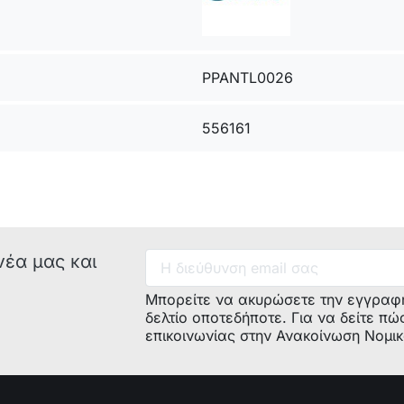
1L94
6
CDP
PPANTL0026
1L949
556161
7
CDP
1L95
8
CDP
1L952
νέα μας και
Μπορείτε να ακυρώσετε την εγγραφ
9
CDP
δελτίο οποτεδήποτε. Για να δείτε πώ
2D94
επικοινωνίας στην Ανακοίνωση Νομι
DDW60X17, 