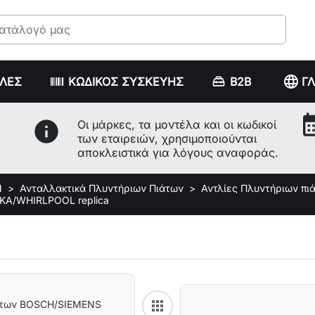
language
ΥΛΕΣ
ΚΩΔΙΚΟΣ ΣΥΣΚΕΥΗΣ
B2B
Γ
calenda
info
Οι μάρκες, τα μοντέλα και οι κωδικοί
των εταιρειών, χρησιμοποιούνται
αποκλειστικά για λόγους αναφοράς.
Ν
Ανταλλακτικά Πλυντήριων Πιάτων
Αντλίες Πλυντήριων πι
ΕΚΑ/WHIRLPOOL replica
apps
ιάτων BOSCH/SIEMENS
Back to category