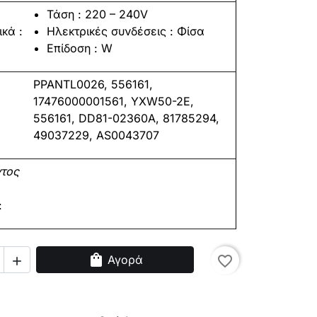
Τάση : 220 – 240V
ικά
:
Ηλεκτρικές συνδέσεις : Φίσα
Επίδοση : W
PPANTL0026, 556161,
17476000001561, YXW50-2E,
556161, DD81-02360A, 81785294,
49037229, AS0043707
search
ντος
:
shopping_bag
Αγορά
favorite_border
