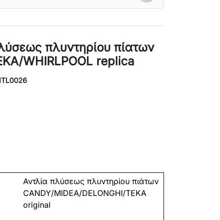
πλύσεως πλυντηρίου πίατων
ΚΑ/WHIRLPOOL replica
NTL0026
Αντλία
πλύσεως
πλυντηρίου
πιάτων
CANDY/MIDEA/DELONGHI/TEKA
original