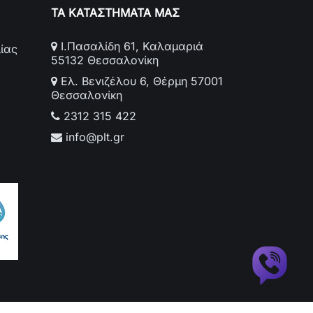
 DDW45X17, DDW45X16, DDW45W17,
ΤΑ ΚΑΤΑΣΤΗΜΑΤΑ ΜΑΣ
DDW45S17, DDW45S16, DDW60X20,
DDW60W19, DDW60S19, DDW45X19,
Ι.Πασαλίδη 61, Καλαμαριά
ίας
 DDW45S19
55132 Θεσσαλονίκη
Ελ. Βενιζέλου 6, Θέρμη 57001
Θεσσαλονίκη
2312 315 422
info@plt.gr