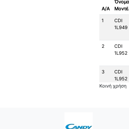
Όνομ
A/A
Μοντέ
1
CDI
1L949
2
CDI
1L952
3
CDI
1L952
Κοινή χρήση
4
CDI
2T104
5
CDP