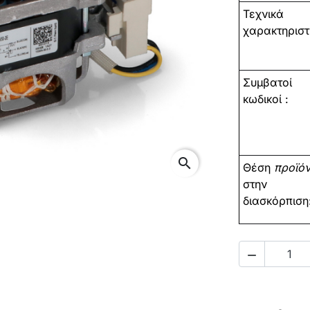
Τεχνικά
χαρακτηριστ
Συμβατοί
κωδικοί
:
search
Θέση
προϊό
στην
διασκόρπιση
