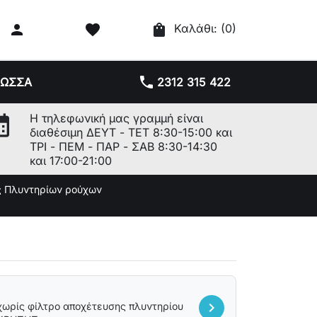

favorite
shopping_bag
Καλάθι:
(0)
phone
ΛΩΣΣΑ
2312 315 422
r_month
Η τηλεφωνική μας γραμμή είναι
διαθέσιμη ΔΕΥΤ - ΤΕΤ 8:30-15:00 και
ΤΡΙ - ΠΕΜ - ΠΑΡ - ΣΑΒ 8:30-14:30
και 17:00-21:00
ς Πλυντηρίων ρούχων
chevron_right
 χωρίς φίλτρο αποχέτευσης πλυντηρίου