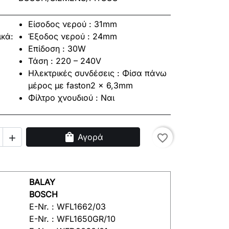
Είσοδος νερού : 31mm
ικά:
Έξοδος νερού : 24mm
Επίδοση : 30W
Τάση : 220 – 240V
Ηλεκτρικές συνδέσεις : Φίσα πάνω
μέρος με faston2 x 6,3mm
Φίλτρο χνουδιού : Ναι
shopping_bag
Αγορά
favorite_border

BALAY
BOSCH
E-Nr. : WFL1662/03
E-Nr. : WFL1650GR/10