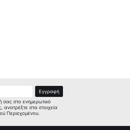
E-Nr. : WFX2450GR/01
E-Nr. : WFL2080GR/14
E-Nr. : WAE241Y0/03 Model: :
MAXX6
E-Nr. : WFL851GR/14
E-Nr. : WFL851GR/08
E-Nr. : WFL1441II/01
E-Nr. : WAE18162GR/01
E-Nr. : WFL2091GR/14
E-Nr. : WFR120A/03
E-Nr. : WFO2052GR/01
E-Nr. : WAB20060BY/05
E-Nr. : WAK24160FF/07
E-Nr. : WAE20161FF/01
ή σας στο ενημερωτικό
E-Nr. : WAE201S1ZA/01
ς, ανατρέξτε στα στοιχεία
E-Nr. : WFR145SGB/13
κού Περιεχομένου.
E-Nr. : WFO2051GR/08
E-Nr. : WFL1660GR/03