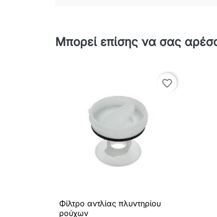
Μπορεί επίσης να σας αρέσ
favorite_border
Φίλτρο αντλίας πλυντηρίου

Γρήγορη προβολή
ρούχων