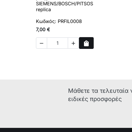
SIEMENS/BOSCH/PITSOS
replica
Κωδικός: PRFIL0008
7,00 €
shopping_bag


Αγορά
Μάθετε τα τελευταία 
ειδικές προσφορές