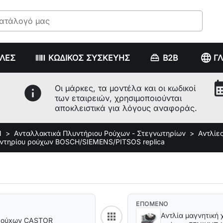
language
ΥΛΕΣ
ΚΩΔΙΚΟΣ ΣΥΣΚΕΥΗΣ
B2B
Γ
calenda
info
Οι μάρκες, τα μοντέλα και οι κωδικοί
των εταιρειών, χρησιμοποιούνται
αποκλειστικά για λόγους αναφοράς.
Ν
Ανταλλακτικά Πλυντήριου Ρούχων - Στεγνωτηρίων
Αντλίε
υντηρίου ρούχων BOSCH/SIEMENS/PITSOS replica
ΕΠΟΜΕΝΟ
apps
Αντλία μαγνητική
Back to category
 ρούxων CASTOR