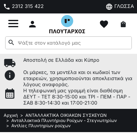
phone
language
2312 315 422
ΓΛΩΣΣΑ

favorite
shopping_bag
search
local_shipping
Αποστολή σε Ελλάδα και Κύπρο
info
Οι μάρκες, τα μοντέλα και οι κωδικοί των
εταιρειών, χρησιμοποιούνται αποκλειστικά για
λόγους αναφοράς.
calendar_month
Η τηλεφωνική μας γραμμή είναι διαθέσιμη
ΔΕΥΤ - ΤΕΤ 8:30-15:00 και ΤΡΙ - ΠΕΜ - ΠΑΡ -
ΣΑΒ 8:30-14:30 και 17:00-21:00
Αρχική
ΑΝΤΑΛΛΑΚΤΙΚΑ ΟΙΚΙΑΚΩΝ ΣΥΣΚΕΥΩΝ
Ανταλλακτικά Πλυντήριου Ρούχων - Στεγνωτηρίων
Αντλίες Πλυντηρίων ρούχων