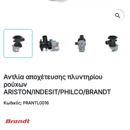
search
Αντλία αποχέτευσης πλυντηρίου
ρούxων
ARISTON/INDESIT/PHILCO/BRANDT
Κωδικός: PRANTL0016