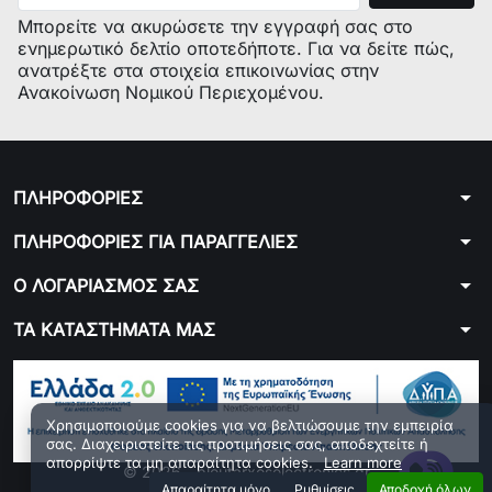
model(MOD) : BA47TXEU
Μπορείτε να ακυρώσετε την εγγραφή σας στο
commercial code : F012743
ενημερωτικό δελτίο οποτεδήποτε. Για να δείτε πώς,
industrial code : 80127430000
ανατρέξτε στα στοιχεία επικοινωνίας στην
model(MOD) : AVL85EU industrial
Ανακοίνωση Νομικού Περιεχομένου.
code : 80298450001
model(MOD) : ARXL105EU industrial
code : 46538270085
model(MOD) : AB436T/1
arrow_drop_down
ΠΛΗΡΟΦΟΡΙΕΣ
commercial code : F015162
industrial code : 80151620100
arrow_drop_down
ΠΛΗΡΟΦΟΡΙΕΣ ΓΙΑ ΠΑΡΑΓΓΕΛΙΕΣ
BLUE SKY
arrow_drop_down
Ο ΛΟΓΑΡΙΑΣΜΟΣ ΣΑΣ
model(MOD) : BS-L1400 Ser.Nr.: :
10600644
arrow_drop_down
ΤΑ ΚΑΤΑΣΤΗΜΑΤΑ ΜΑΣ
model(MOD) : BLF1230B type(TYP)
: LL1242CE3
model(MOD) : BLF1260 type(TYP) :
10608758 Ser.Nr.: : 5300017859
Χρησιμοποιούμε cookies για να βελτιώσουμε την εμπειρία
σας. Διαχειριστείτε τις προτιμήσεις σας, αποδεχτείτε ή
Prod.No. : LL1242CA32212
απορρίψτε τα μη απαραίτητα cookies.
Learn more
© 2026 - ploutarxoselectronics.gr
BOSCH
Aπαραίτητα μόνο
Ρυθμίσεις
Αποδοχή όλων
Developed by 01generator