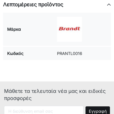
Λεπτομέρειες προϊόντος
commercial code : F029659
industrial code : 91296590902
model(MOD) : ARXL85EU.N
type(TYP) : ARCADIA industrial
code : 46645910085
Μάρκα
model(MOD) : AB63IT industrial
code : 46224550000
model(MOD) : WDD10760BXEU
Κωδικός
industrial code : 80785910195
PRANTL0016
model(MOD) : AQ105D49DEUB
commercial code : industrial code :
80803510300
model(MOD) : ET1400EX
commercial code : F042845
industrial code : 80428450000
Μάθετε τα τελευταία νέα μας και ειδικές
model(MOD) : LA56TXGE
προσφορές
commercial code : F012736
industrial code : 80127360000