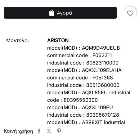
shopping_bag
Αγορά
favorite_border
Μοντέλο:
ARISTON
model(MOD) : AQM9D49UEUB
commercial code : F062311
industrial code : 80623110000
model(MOD) : AQXXL109EU/HA
commercial code : F051368
industrial code : 80513680000
model(MOD) : AQXL85EU industrial
code : 80395550300
model(MOD) : AQXXL109EU
industrial code : 80395670128
model(MOD) : AB88XIT industrial
code : 80224440100
Κοινή χρήση
model(MOD) : AVXL88EU