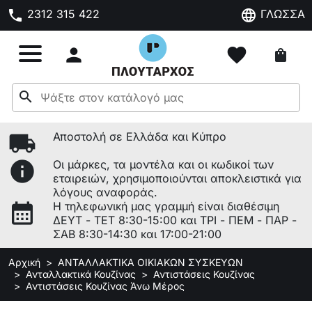
phone
language
2312 315 422
ΓΛΩΣΣΑ

favorite
shopping_bag
search
local_shipping
Αποστολή σε Ελλάδα και Κύπρο
info
Οι μάρκες, τα μοντέλα και οι κωδικοί των
εταιρειών, χρησιμοποιούνται αποκλειστικά για
λόγους αναφοράς.
calendar_month
Η τηλεφωνική μας γραμμή είναι διαθέσιμη
ΔΕΥΤ - ΤΕΤ 8:30-15:00 και ΤΡΙ - ΠΕΜ - ΠΑΡ -
ΣΑΒ 8:30-14:30 και 17:00-21:00
Αρχική
ΑΝΤΑΛΛΑΚΤΙΚΑ ΟΙΚΙΑΚΩΝ ΣΥΣΚΕΥΩΝ
Ανταλλακτικά Κουζίνας
Αντιστάσεις Κουζίνας
Αντιστάσεις Κουζίνας Άνω Μέρος