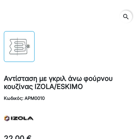
search
Αντίσταση με γκριλ άνω φούρνου
κουζίνας IZOLA/ESKIMO
Κωδικός: APM0010
22,00 €