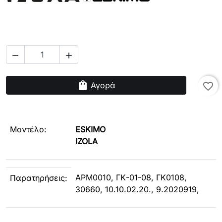


shopping_bag
Αγορά
favorite_border
Μοντέλο:
ESKIMO
IZOLA
APM0010, ΓΚ-01-08, ΓΚ0108,
Παρατηρήσεις:
30660, 10.10.02.20., 9.2020919,