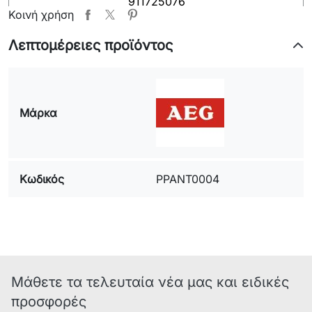
911725076
Κοινή χρήση
ELECTROLUX
Λεπτομέρειες προϊόντος
model(MOD) : ESF473
Prod.Nr./PNC: : 911713043
01
Μάρκα
ZANUSSI
model(MOD) : ZDI4041W
Prod.Nr./PNC: : 911741021
00
Κωδικός
PPANT0004
model(MOD) : ZDT5052
Prod.Nr./PNC: : 911747020
00
model(MOD) : ZDT5052
Prod.Nr./PNC: : 911747020
01
Μάθετε τα τελευταία νέα μας και ειδικές
προσφορές