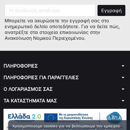
Μοντέλο:
Μπορείτε να ακυρώσετε την εγγραφή σας στο
ενημερωτικό δελτίο οποτεδήποτε. Για να δείτε πώς,
ανατρέξτε στα στοιχεία επικοινωνίας στην
Κωδικός
Ανακοίνωση Νομικού Περιεχομένου.
κατασκευαστή:
Παρατηρήσεις:
PPANT0004,30557,
arrow_drop_down
ΠΛΗΡΟΦΟΡΙΕΣ
50248390002, 10.03.07.10.,
50232795000,
arrow_drop_down
ΠΛΗΡΟΦΟΡΙΕΣ ΓΙΑ ΠΑΡΑΓΓΕΛΙΕΣ
8996464029363,
arrow_drop_down
Ο ΛΟΓΑΡΙΑΣΜΟΣ ΣΑΣ
arrow_drop_down
ΤΑ ΚΑΤΑΣΤΗΜΑΤΑ ΜΑΣ
Χρησιμοποιούμε cookies για να βελτιώσουμε την εμπειρία