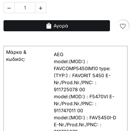


shopping_bag
Αγορά
favorite_border
Μάρκα &
AEG
κωδικός:
model:(MOD:) :
FAVCOMP5450IM10 type:
(TYP:) : FAVORIT 5450 E-
Nr./Prod.Nr./PNC: :
911725078 00
model:(MOD:) : F5470VI E-
Nr./Prod.Nr./PNC: :
911747011 00
model:(MOD:) : FAV5450I-D
E-Nr./Prod.Nr./PNC: :