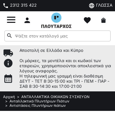
phone
language
2312 315 422
ΓΛΩΣΣΑ

favorite
shopping_bag
search
local_shipping
Αποστολή σε Ελλάδα και Κύπρο
info
Οι μάρκες, τα μοντέλα και οι κωδικοί των
εταιρειών, χρησιμοποιούνται αποκλειστικά για
λόγους αναφοράς.
calendar_month
Η τηλεφωνική μας γραμμή είναι διαθέσιμη
ΔΕΥΤ - ΤΕΤ 8:30-15:00 και ΤΡΙ - ΠΕΜ - ΠΑΡ -
ΣΑΒ 8:30-14:30 και 17:00-21:00
Αρχική
ΑΝΤΑΛΛΑΚΤΙΚΑ ΟΙΚΙΑΚΩΝ ΣΥΣΚΕΥΩΝ
Ανταλλακτικά Πλυντήριων Πιάτων
Αντιστάσεις Πλυντήριων πιάτων