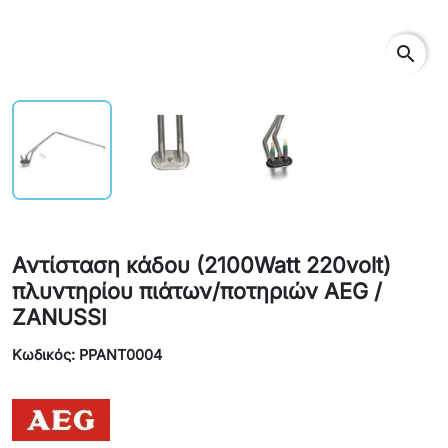
search
Αντίσταση κάδου (2100Watt 220volt)
πλυντηρίου πιάτων/ποτηριών AEG /
ZANUSSI
Κωδικός: PPANT0004