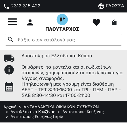
phone
language
2312 315 422
ΓΛΩΣΣΑ

favorite
shopping_bag
search
local_shipping
Αποστολή σε Ελλάδα και Κύπρο
info
Οι μάρκες, τα μοντέλα και οι κωδικοί των
εταιρειών, χρησιμοποιούνται αποκλειστικά για
λόγους αναφοράς.
calendar_month
Η τηλεφωνική μας γραμμή είναι διαθέσιμη
ΔΕΥΤ - ΤΕΤ 8:30-15:00 και ΤΡΙ - ΠΕΜ - ΠΑΡ -
ΣΑΒ 8:30-14:30 και 17:00-21:00
Αρχική
ΑΝΤΑΛΛΑΚΤΙΚΑ ΟΙΚΙΑΚΩΝ ΣΥΣΚΕΥΩΝ
Ανταλλακτικά Κουζίνας
Αντιστάσεις Κουζίνας
Αντιστάσεις Κουζίνας Γκρίλ