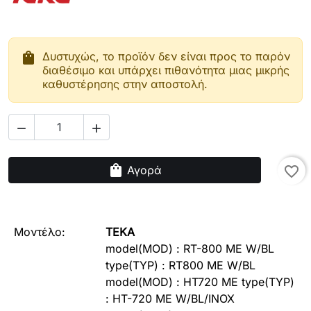
shopping_bag
Δυστυχώς, το προϊόν δεν είναι προς το παρόν
διαθέσιμο και υπάρχει πιθανότητα μιας μικρής
καθυστέρησης στην αποστολή.


shopping_bag
Αγορά
favorite_border
Μοντέλο:
TEKA
model(MOD) : RT-800 ME W/BL
type(TYP) : RT800 ME W/BL
model(MOD) : HT720 ME type(TYP)
: HT-720 ME W/BL/INOX