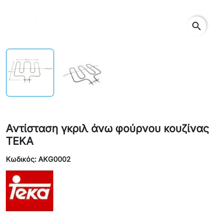
search
Αντίσταση γκριλ άνω φούρνου κουζίνας
TEKA
Κωδικός: AKG0002