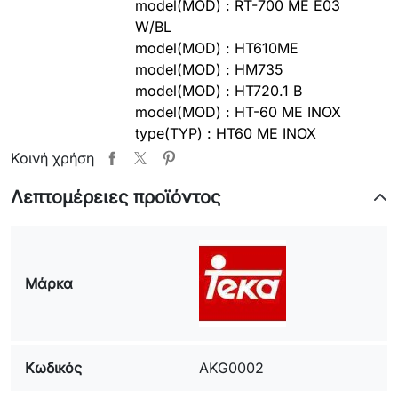
model(MOD) : RT-700 ME E03
W/BL
model(MOD) : HT610ME
model(MOD) : HM735
model(MOD) : HT720.1 B
model(MOD) : HT-60 ME INOX
type(TYP) : HT60 ME INOX
model(MOD) : HM-635.1 ME S98
Κοινή χρήση
INOX
Λεπτομέρειες προϊόντος
model(MOD) : HM-635.1 ME Vr01
BL
model(MOD) : HM-735 INOX
model(MOD) : HM-735 ME INOX
model(MOD) : HM-735.1 ME S98
Μάρκα
INOX
model(MOD) : HT-490 ME W/BR
type(TYP) : HT490 ME W/BR
Κωδικός
model(MOD) : HT-490 W/BR
AKG0002
type(TYP) : HT490 W/BR